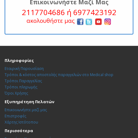
Επικοινωνήστε Μαζί Μας
2117704686 ή 6977423192
ακολουθήστε μας
Πληροφορίες
Εταιρική Παρουσίαση
Τρόποι & κόστος αποστολής παραγγελιών στο Medical shop
Τρόποι Παραγγελίας
Τρόποι πληρωμής
Όροι Χρήσης
Εξυπηρέτηση Πελατών
Επικοινωνήστε μαζί μας
Επιστροφές
Χάρτης Ιστότοπου
Περισσότερα