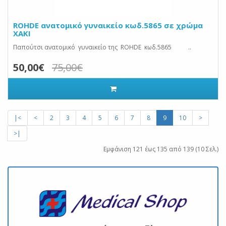
ROHDE ανατομικό γυναικείο κωδ.5865 σε χρώμα
ΧΑΚΙ
Παπούτσι ανατομικό γυναικείο της ROHDE κωδ.5865 ..
50,00€
75,00€
|<
<
2
3
4
5
6
7
8
9
10
>
>|
Εμφάνιση 121 έως 135 από 139 (10 Σελ.)