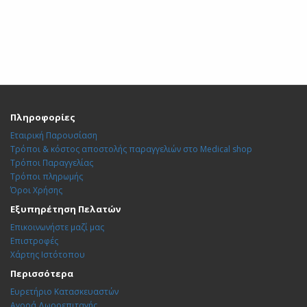
Πληροφορίες
Εταιρική Παρουσίαση
Τρόποι & κόστος αποστολής παραγγελιών στο Medical shop
Τρόποι Παραγγελίας
Τρόποι πληρωμής
Όροι Χρήσης
Εξυπηρέτηση Πελατών
Επικοινωνήστε μαζί μας
Επιστροφές
Χάρτης Ιστότοπου
Περισσότερα
Ευρετήριο Κατασκευαστών
Αγορά Δωροεπιταγής