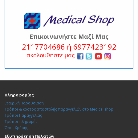
Επικοινωνήστε Μαζί Μας
2117704686 ή 6977423192
ακολουθήστε μας
Πληροφορίες
Εταιρική Παρουσίαση
Τρόποι & κόστος αποστολής παραγγελιών στο Medical shop
Τρόποι Παραγγελίας
Τρόποι πληρωμής
Όροι Χρήσης
Εξυπηρέτηση Πελατών