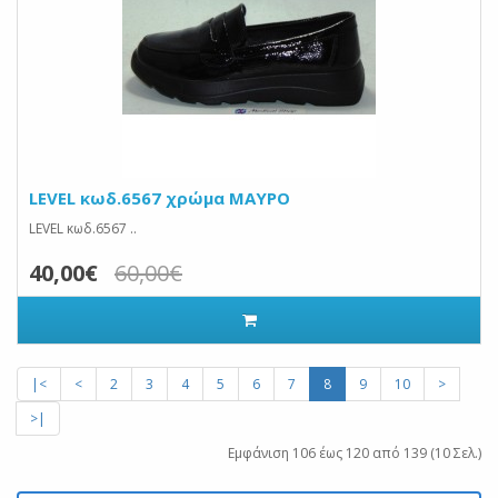
LEVEL κωδ.6567 χρώμα ΜΑΥΡΟ
LEVEL κωδ.6567 ..
40,00€
60,00€
|<
<
2
3
4
5
6
7
8
9
10
>
>|
Εμφάνιση 106 έως 120 από 139 (10 Σελ.)