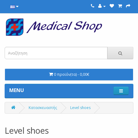
0 προϊόν(τα) - 0,00€
MENU
Κατασκευαστής
Level shoes
Level shoes