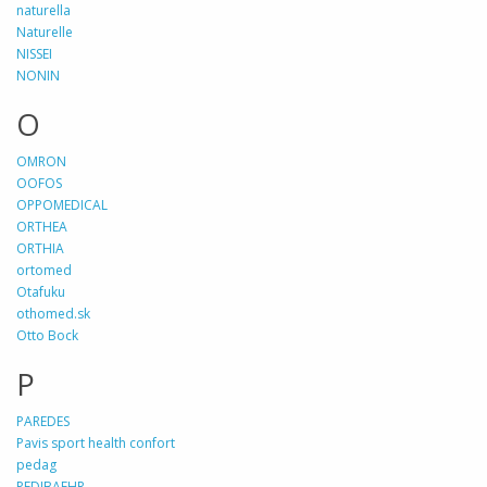
naturella
Naturelle
NISSEI
NONIN
O
OMRON
OOFOS
OPPOMEDICAL
ORTHEA
ORTHIA
ortomed
Otafuku
othomed.sk
Otto Bock
P
PAREDES
Pavis sport health confort
pedag
PEDIBAEHR