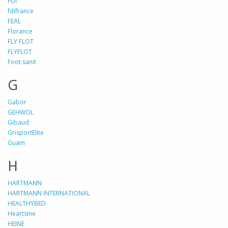
FDI
fdifrance
FEAL
Florance
FLY FLOT
FLYFLOT
Foot sanit
G
Gabor
GEHWOL
Gibaud
GrisportElite
Guam
H
HARTMANN
HARTMANN INTERNATIONAL
HEALTHYBED
Heartsine
HEINE