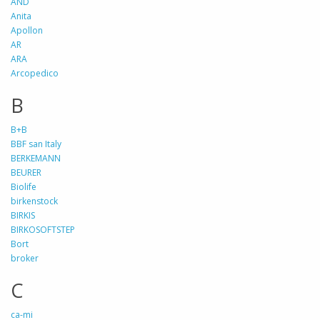
AND
Anita
Apollon
AR
ARA
Arcopedico
B
B+B
BBF san Italy
BERKEMANN
BEURER
Biolife
birkenstock
BIRKIS
BIRKOSOFTSTEP
Bort
broker
C
ca-mi