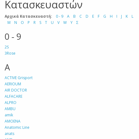
Κατασκευαστών
Αρχικά Κατασκευαστή:
0 - 9
A
B
C
D
E
F
G
H
I
J
K
L
M
N
O
P
R
S
T
U
V
W
Y
Σ
0 - 9
2S
3Rose
A
ACTIVE Grisport
AERIOUM
AIR DOCTOR
ALFACARE
ALPRO
AMBU
amik
AMOENA
Anatomic Line
anats