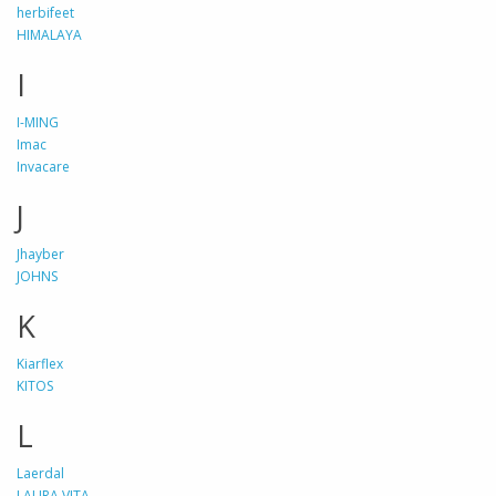
herbifeet
HIMALAYA
I
I-MING
Imac
Invacare
J
Jhayber
JOHNS
K
Kiarflex
KITOS
L
Laerdal
LAURA VITA