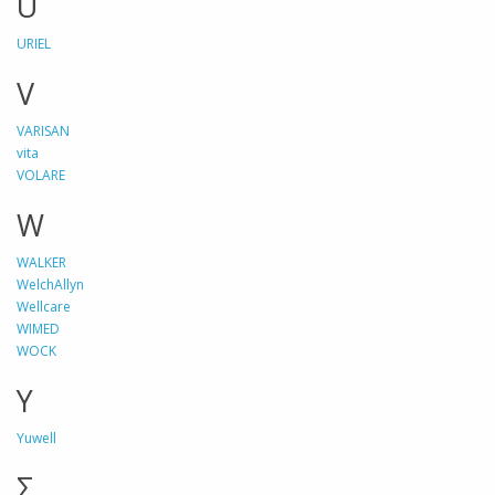
U
URIEL
V
VARISAN
vita
VOLARE
W
WALKER
WelchAllyn
Wellcare
WIMED
WOCK
Y
Yuwell
Σ