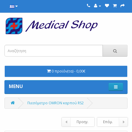
0 προϊόν(τα) - 0,00€
MENU
Πιεσόμετρο OMRON καρπού RS2
Προηγ.
Επόμ.