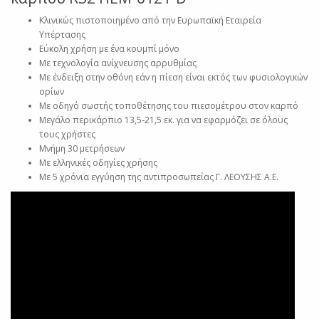
Κλινικώς πιστοποιημένο από την Ευρωπαϊκή Εταιρεία
Υπέρτασης
Εύκολη χρήση με ένα κουμπί μόνο
Με τεχνολογία ανίχνευσης αρρυθμίας
Με ένδειξη στην οθόνη εάν η πίεση είναι εκτός των φυσιολογικών
ορίων
Με οδηγό σωστής τοποθέτησης του πιεσομέτρου στον καρπό
Μεγάλο περικάρπιο 13,5-21,5 εκ. για να εφαρμόζει σε όλους
τους χρήστες
Μνήμη 30 μετρήσεων
Με ελληνικές οδηγίες χρήσης
Με 5 χρόνια εγγύηση της αντιπροσωπείας Γ. ΛΕΟΥΣΗΣ Α.Ε.