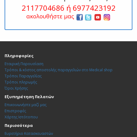
2117704686 ή 6977423192
ακολουθήστε μας
Πληροφορίες
Εταιρική Παρουσίαση
Τρόποι & κόστος αποστολής παραγγελιών στο Medical shop
Τρόποι Παραγγελίας
Τρόποι πληρωμής
Όροι Χρήσης
Εξυπηρέτηση Πελατών
Επικοινωνήστε μαζί μας
Επιστροφές
Χάρτης Ιστότοπου
Περισσότερα
Ευρετήριο Κατασκευαστών