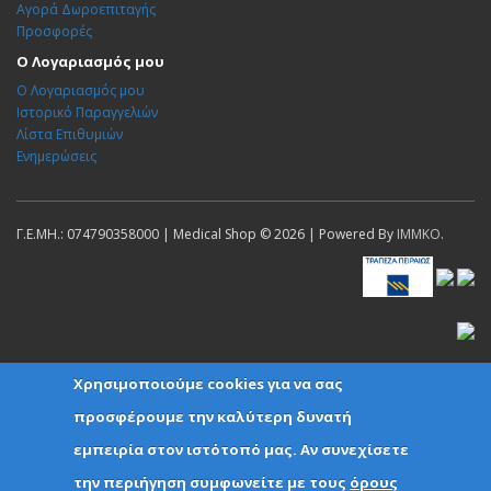
Αγορά Δωροεπιταγής
Προσφορές
Ο Λογαριασμός μου
Ο Λογαριασμός μου
Ιστορικό Παραγγελιών
Λίστα Επιθυμιών
Ενημερώσεις
Γ.Ε.ΜΗ.: 074790358000 | Medical Shop © 2026 | Powered By
IMMKO
.
Χρησιμοποιούμε cookies για να σας
προσφέρουμε την καλύτερη δυνατή
εμπειρία στον ιστότοπό μας. Αν συνεχίσετε
την περιήγηση συμφωνείτε με τους
όρους