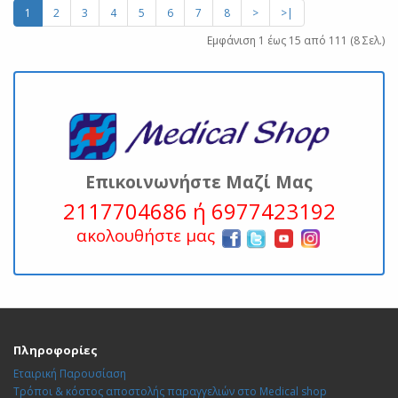
1
2
3
4
5
6
7
8
>
>|
Εμφάνιση 1 έως 15 από 111 (8 Σελ.)
Επικοινωνήστε Μαζί Μας
2117704686 ή 6977423192
ακολουθήστε μας
Πληροφορίες
Εταιρική Παρουσίαση
Τρόποι & κόστος αποστολής παραγγελιών στο Medical shop