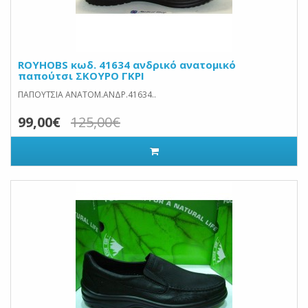
ROYHOBS κωδ. 41634 ανδρικό ανατομικό
παπούτσι ΣΚΟΥΡΟ ΓΚΡΙ
ΠΑΠΟΥΤΣΙΑ ΑΝΑΤΟΜ.ΑΝΔΡ.41634..
99,00€
125,00€