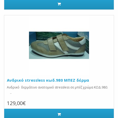
Ανδρικό stressless κωδ.980 ΜΠΕΖ δέρμα
Ανδρικό δερμάτινο ανατομικό stressless σε μπέζ χρώμα ΚΩΔ.980.
..
129,00€