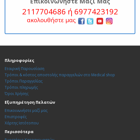
Επικοινωνήστε Μαζί Μας
2117704686 ή 6977423192
ακολουθήστε μας
Πληροφορίες
Εταιρική Παρουσίαση
Τρόποι & κόστος αποστολής παραγγελιών στο Medical shop
Τρόποι Παραγγελίας
Τρόποι πληρωμής
Όροι Χρήσης
Εξυπηρέτηση Πελατών
Επικοινωνήστε μαζί μας
Επιστροφές
Χάρτης Ιστότοπου
Περισσότερα
Ευρετήριο Κατασκευαστών