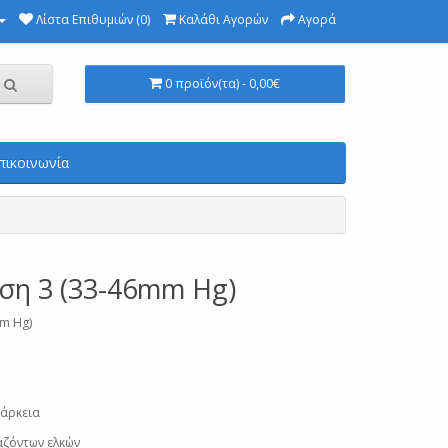
Λίστα Επιθυμιών (0)
Καλάθι Αγορών
Αγορά
0 προϊόν(τα) - 0,00€
πικοινωνία
ση 3 (33-46mm Hg)
m Hg)
πάρκεια
ζόντων ελκών