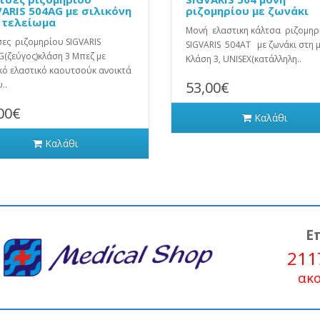
VARIS 504AG με σιλικόνη
ριζομηρίου με ζωνάκι
 τελείωμα
Μονή ελαστικη κάλτσα ριζομη
ες ριζομηρίου SIGVARIS
SIGVARIS 504ΑΤ με ζωνάκι στη 
(ζεύγος)κλάση 3 Μπεζ με
Kλάση 3, UNISEX(κατάλληλη..
κό ελαστικό καουτσούκ ανοικτά
53,00€
..
00€
Καλάθι
Καλάθι
Ε
211
ακ