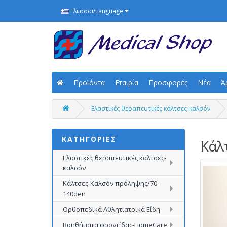
Γλώσσα/Language
Προϊόντα
Εταιρία
Προσφορές
Νέα
Ά
Ελαστικές θεραπευτικές κάλτσες-καλσόν
ΚΑΤΗΓΟΡΙΕΣ
Κάλ
Ελαστικές θεραπευτικές κάλτσες-
καλσόν
Κάλτσες-Καλσόν πρόληψης/70-
140den
Ορθοπεδικά Αθλητιατρικά Είδη
Βοηθήματα φροντίδας-HomeCare