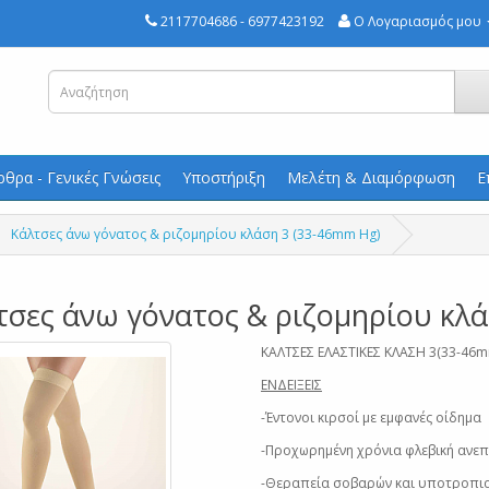
2117704686 - 6977423192
Ο Λογαριασμός μου
ρθρα - Γενικές Γνώσεις
Υποστήριξη
Μελέτη & Διαμόρφωση
Ε
Κάλτσες άνω γόνατος & ριζομηρίου κλάση 3 (33-46mm Hg)
τσες άνω γόνατος & ριζομηρίου κλά
ΚΑΛΤΣΕΣ ΕΛΑΣΤΙΚΕΣ ΚΛΑΣΗ 3(33-46m
ΕΝΔΕΙΞΕΙΣ
-Έντονοι κιρσοί με εμφανές οίδημα
-Προχωρημένη χρόνια φλεβική ανε
-Θεραπεία σοβαρών και υποτροπια