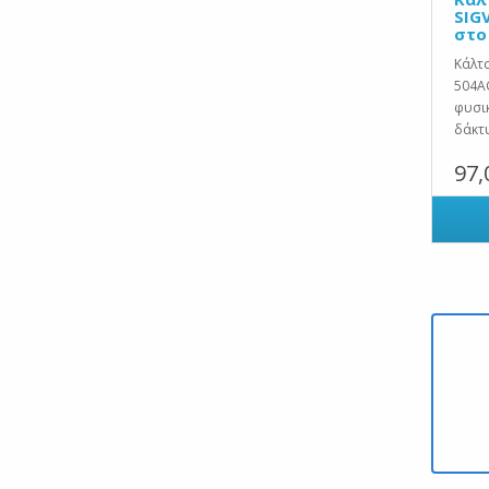
SIG
στο
Κάλτσ
504AG
φυσι
δάκτυ
97,