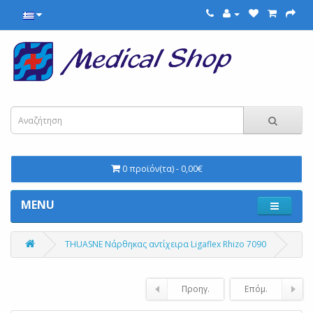
0 προϊόν(τα) - 0,00€
MENU
THUASNE Νάρθηκας αντίχειρα Ligaflex Rhizo 7090
Προηγ.
Επόμ.