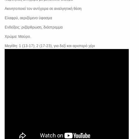
Ακινητοποιεί τον αντίχειρα σε αναλγητική θέση
Ελαφρύ, αεριζόμενο ύφασμα
Ενδείξεις: ριζάρθρωση, διάστρεμμα
Χρώμα: Μαύρο.
Μεγέθη: 1 (13-17), 2 (17-23), για δεξί και αριστερό χέρι