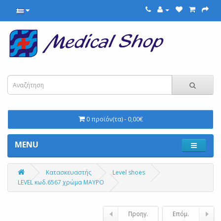
0 προϊόν(τα) - 0,00€
MENU
Κατασκευαστής
Level shoes
LEVEL κωδ.6567 χρώμα ΜΑΥΡΟ
Προηγ.
Επόμ.