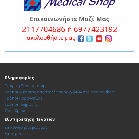
Επικοινωνήστε Μαζί Μας
2117704686 ή 6977423192
ακολουθήστε μας
Πληροφορίες
Εταιρική Παρουσίαση
Τρόποι & κόστος αποστολής παραγγελιών στο Medical shop
Τρόποι Παραγγελίας
Τρόποι πληρωμής
Όροι Χρήσης
Εξυπηρέτηση Πελατών
Επικοινωνήστε μαζί μας
Επιστροφές