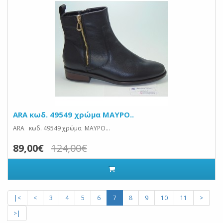
ARA κωδ. 49549 χρώμα ΜΑΥΡΟ..
ARA κωδ. 49549 χρώμα ΜΑΥΡΟ...
89,00€
124,00€
|<
<
3
4
5
6
7
8
9
10
11
>
>|