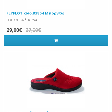
FLYFLOT κωδ.83854 Μπορντω..
FLYFLOT κωδ. 83854..
29,00€
37,00€