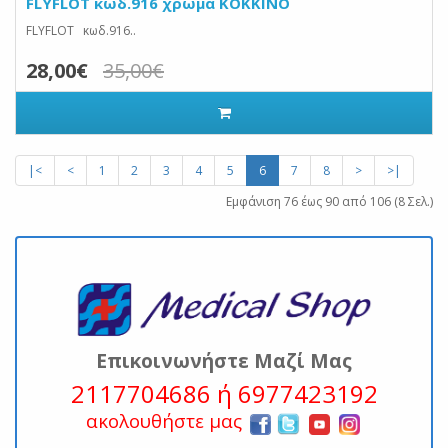
FLYFLOT κωδ.916 χρώμα ΚΟΚΚΙΝΟ
FLYFLOT κωδ.916..
28,00€
35,00€
|<
<
1
2
3
4
5
6
7
8
>
>|
Εμφάνιση 76 έως 90 από 106 (8 Σελ.)
Επικοινωνήστε Μαζί Μας
2117704686 ή 6977423192
ακολουθήστε μας