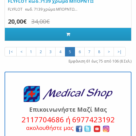
FLYFLOT κωδ.7139 χρώμα ΜΠΟΡΝΤΩ
FLYFLOT κωδ. 7139 χρώμα ΜΠΟΡΝΤΩ...
20,00€
34,00€
|<
<
1
2
3
4
5
6
7
8
>
>|
Εμφάνιση 61 έως 75 από 106 (8 Σελ.)
Επικοινωνήστε Μαζί Μας
2117704686 ή 6977423192
ακολουθήστε μας