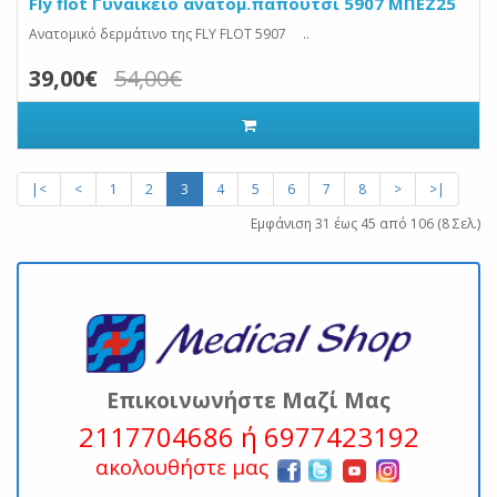
Fly flot Γυναικείο ανατομ.παπούτσι 5907 ΜΠΕΖ25
Ανατομικό δερμάτινο της FLY FLOT 5907 ..
39,00€
54,00€
|<
<
1
2
3
4
5
6
7
8
>
>|
Εμφάνιση 31 έως 45 από 106 (8 Σελ.)
Επικοινωνήστε Μαζί Μας
2117704686 ή 6977423192
ακολουθήστε μας