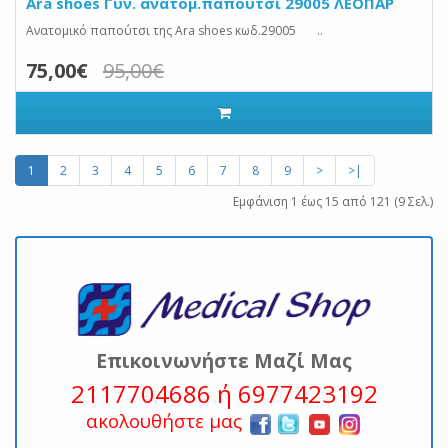
Ara shoes Γυν. ανατομ.παπούτσι 29005 ΛΕΟΠΑΡ
Ανατομικό παπούτσι της Ara shoes κωδ.29005 ..
75,00€
95,00€
1
2
3
4
5
6
7
8
9
>
>|
Εμφάνιση 1 έως 15 από 121 (9 Σελ.)
Επικοινωνήστε Μαζί Μας
2117704686 ή 6977423192
ακολουθήστε μας