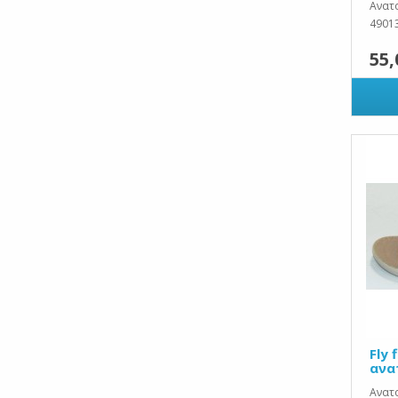
Ανατο
4901
55,
Fly 
ανα
Ανατο