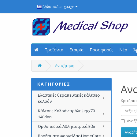
Γλώσσα/Language
Προϊόντα
Εταιρία
Προσφορές
Νέα
Ά
Αναζήτηση
ΚΑΤΗΓΟΡΙΕΣ
Αν
Ελαστικές θεραπευτικές κάλτσες-
Κριτήρια
καλσόν
Κάλτσες-Καλσόν πρόληψης/70-
140den
Αναζή
Ορθοπεδικά Αθλητιατρικά Είδη
Βοηθήματα φροντίδας-HomeCare