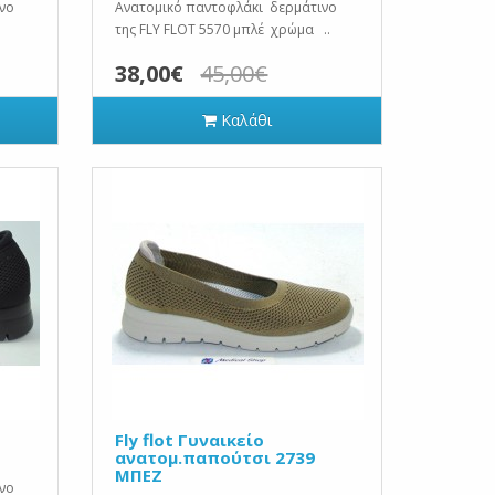
νο
Ανατομικό παντοφλάκι δερμάτινο
της FLY FLOT 5570 μπλέ χρώμα ..
38,00€
45,00€
Καλάθι
Fly flot Γυναικείο
ανατομ.παπούτσι 2739
ΜΠΕΖ
νο