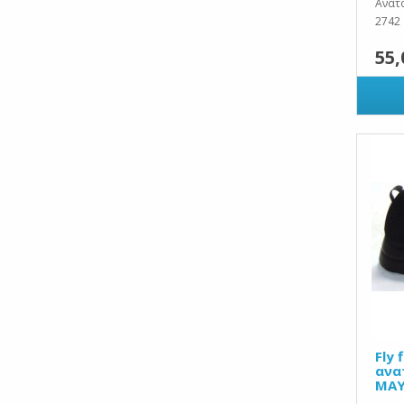
Ανατο
2742
55,
Fly 
ανα
ΜΑ