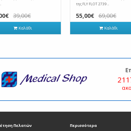
.
της FLY FLOT 2739 ..
00€
39,00€
55,00€
69,00€
Καλάθι
Καλάθι
Ε
211
ακ
έτηση Πελατών
Περισσότερα