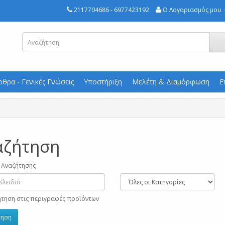
2117704686 - 6977423192
Ο Λογαριασμός μου
ρθρα - Γενικές Γνώσεις
Υποστήριξη
Μελέτη & Διαμόρφωση
Ε
αζήτηση
 Αναζήτησης
τηση στις περιγραφές προϊόντων