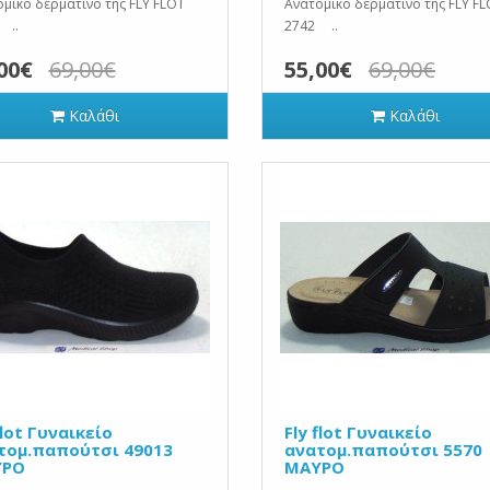
μικό δερμάτινο της FLY FLOT
Ανατομικό δερμάτινο της FLY F
 ..
2742 ..
00€
69,00€
55,00€
69,00€
Καλάθι
Καλάθι
flot Γυναικείο
Fly flot Γυναικείο
τομ.παπούτσι 49013
ανατομ.παπούτσι 5570
ΥΡΟ
ΜΑΥΡΟ