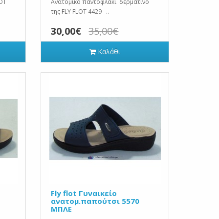
LOT
Ανατομικό παντοφλάκι δερμάτινο
της FLY FLOT 4429 ..
30,00€
35,00€
Καλάθι
Fly flot Γυναικείο
ανατομ.παπούτσι 5570
ΜΠΛΕ