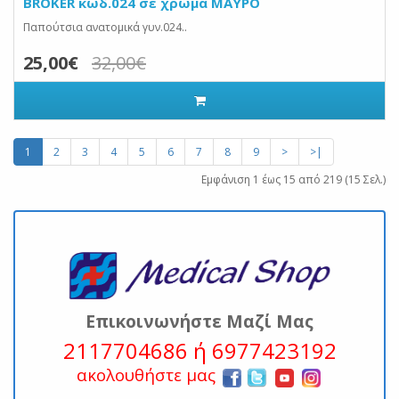
BROKER κωδ.024 σε χρώμα ΜΑΥΡΟ
Παπούτσια ανατομικά γυν.024..
25,00€
32,00€
1
2
3
4
5
6
7
8
9
>
>|
Εμφάνιση 1 έως 15 από 219 (15 Σελ.)
Επικοινωνήστε Μαζί Μας
2117704686 ή 6977423192
ακολουθήστε μας