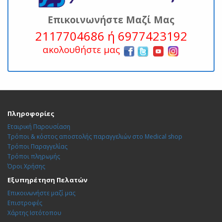
Επικοινωνήστε Μαζί Μας
2117704686 ή 6977423192
ακολουθήστε μας
Πληροφορίες
Εταιρική Παρουσίαση
Τρόποι & κόστος αποστολής παραγγελιών στο Medical shop
Τρόποι Παραγγελίας
Τρόποι πληρωμής
Όροι Χρήσης
Εξυπηρέτηση Πελατών
Επικοινωνήστε μαζί μας
Επιστροφές
Χάρτης Ιστότοπου