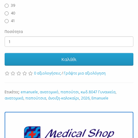
39
40
41
Ποσότητα
Καλάθι
0 αξιολογήσεις
/
Γράψτε μια αξιολόγηση
Ετικέτες:
emanuele
,
ανατομικό
,
παπούτσι
,
κωδ.8047 Γυναικεία
,
ανατομικά
,
παπούτσια
,
άνοιξη-καλοκαίρι
,
2026
,
Emanuele