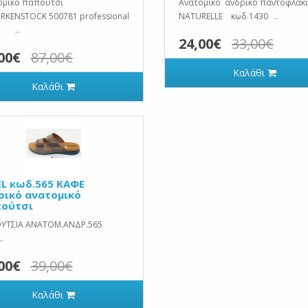
ομικό παπούτσι
Ανατομικό ανδρικό παντοφλάκι
IRKENSTOCK 500781 professional
NATURELLE κωδ.1430 ..
.
24,00€
33,00€
00€
87,00€
Καλάθι
Καλάθι
EL κωδ.565 ΚΑΦΕ
ρικό ανατομικό
ούτσι
ΥΤΣΙΑ ΑΝΑΤΟΜ.ΑΝΔΡ.565
.
00€
39,00€
Καλάθι