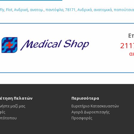
Fly
,
Flot
,
Ανδρική
,
ανατομ.
,
παντόφλα
,
78171
,
Ανδρικά
,
ανατομικά
,
παπούτσια
Ε
211
α
έτηση Πελατών
Περισσότερα
νήστε μαζί μας
Ευρετήριο Κατασκευαστών
φές
Αγορά Δωροεπιταγής
Ιστότοπου
Προσφορές