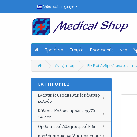
Γλώσσα/Language
Προϊόντα
Εταιρία
Προσφορές
Νέα
Ά
Αναζήτηση
Fly Flot Ανδρική ανατομ. 
ΚΑΤΗΓΟΡΙΕΣ
Ελαστικές θεραπευτικές κάλτσες-
καλσόν
Κάλτσες-Καλσόν πρόληψης/70-
140den
Ορθοπεδικά Αθλητιατρικά Είδη
Βοηθήματα φροντίδας-HomeCare