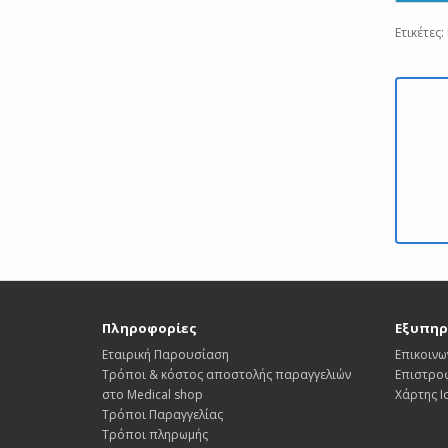
Ετικέτες:
Πληροφορίες
Εξυπηρ
Εταιρική Παρουσίαση
Επικοινω
Τρόποι & κόστος αποστολής παραγγελιών
Επιστρο
στο Medical shop
Χάρτης 
Τρόποι Παραγγελίας
Τρόποι πληρωμής