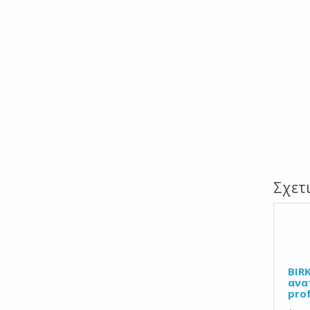
Σχετ
BIR
ανα
prof