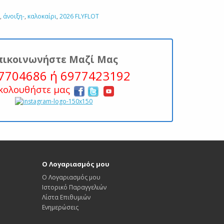
,
άνοιξη-
,
καλοκαίρι
,
2026 FLYFLOT
πικοινωνήστε Μαζί Μας
7704686 ή 6977423192
κολουθήστε μας
Ο Λογαριασμός μου
Ο Λογαριασμός μου
Ιστορικό Παραγγελιών
Λίστα Επιθυμιών
Ενημερώσεις