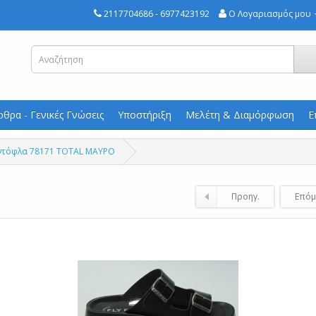
2117704686 - 6977423192
Ο Λογαριασμός μου
ρθρα - Γενικές Γνώσεις
Υποστήριξη
Μελέτη & Διαμόρφωση
Ε
παντόφλα 78171 TOTAL ΜΑΥΡΟ
Προηγ.
Επόμ