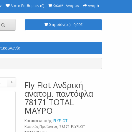
Λίστα Επιθυμιών (0)
Καλάθι Αγορών
Αγορά
0 προϊόν(τα) - 0,00€
πικοινωνία
.
Fly Flot Ανδρική
ανατομ. παντόφλα
78171 TOTAL
ΜΑΥΡΟ
Κατασκευαστής:
FLYFLOT
Κωδικός Προϊόντος: 78171-FLYFLOT-