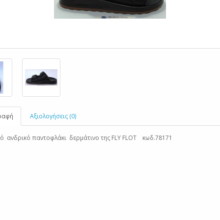
ραφή
Αξιολογήσεις (0)
ό ανδρικό παντοφλάκι δερμάτινο της FLY FLOT κωδ.78171