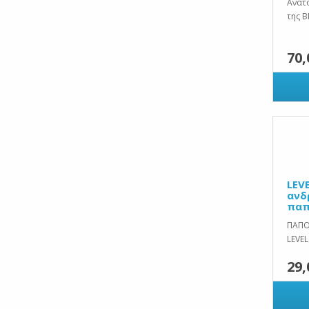
Ανατ
της B
.
70,
LEV
ανδ
παπ
ΠΑΠΟ
LEVEL.
29,