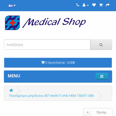
0 προϊόν(τα) - 0,00€
MENU
Πιεσόμετρο μπράτσου M7 Intelli IT AFib HEM-7380T1-EBK
Προηγ.