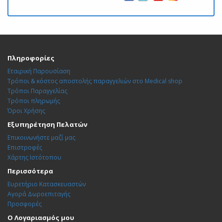
Πληροφορίες
Εταιρική Παρουσίαση
Τρόποι & κόστος αποστολής παραγγελιών στο Medical shop
Τρόποι Παραγγελίας
Τρόποι πληρωμής
Όροι Χρήσης
Εξυπηρέτηση Πελατών
Επικοινωνήστε μαζί μας
Επιστροφές
Χάρτης Ιστότοπου
Περισσότερα
Ευρετήριο Κατασκευαστών
Αγορά Δωροεπιταγής
Προσφορές
Ο Λογαριασμός μου