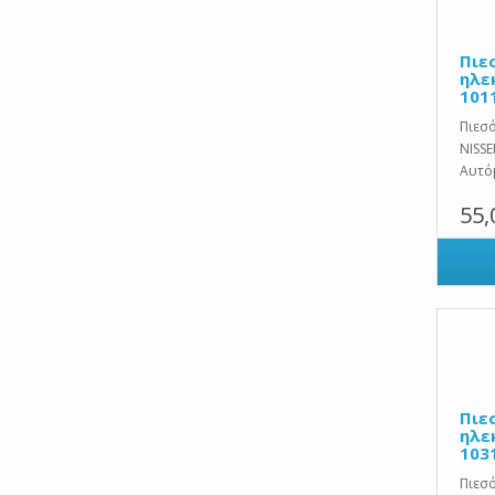
Πιε
ηλε
101
Πιεσ
NISSE
Αυτό
55,
Πιε
ηλε
103
Πιεσ