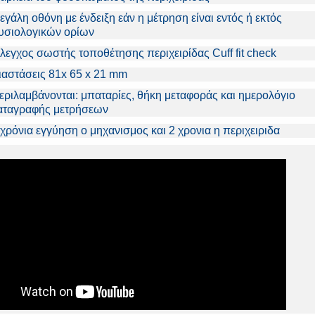
εγάλη οθόνη με ένδειξη εάν η μέτρηση είναι εντός ή εκτός
υσιολογικών ορίων
λεγχος σωστής τοποθέτησης περιχειρίδας Cuff fit check
ιαστάσεις 81x 65 x 21 mm
εριλαμβάνονται: μπαταρίες, θήκη μεταφοράς και ημερολόγιο
αταγραφής μετρήσεων
 χρόνια εγγύηση ο μηχανισμος και 2 χρονια η περιχειριδα