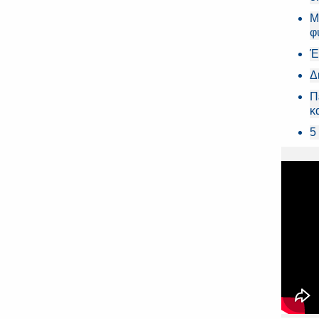
Μ
φ
Έ
Δ
Π
κ
5