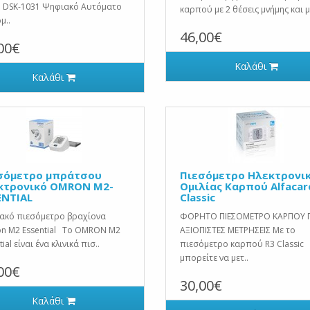
I DSK-1031 Ψηφιακό Αυτόματο
καρπού με 2 θέσεις μνήμης και μ
μ..
46,00€
00€
Καλάθι
Καλάθι
σόμετρο μπράτσου
Πιεσόμετρο Ηλεκτρονι
κτρονικό OMRON M2-
Ομιλίας Καρπού Alfacar
ENTIAL
Classic
ακό πιεσόμετρο βραχίονα
ΦΟΡΗΤΟ ΠΙΕΣΟΜΕΤΡΟ ΚΑΡΠΟΥ Γ
n M2 Essential Το OMRON M2
ΑΞΙΟΠΙΣΤΕΣ ΜΕΤΡΗΣΕΙΣ Με το
ial είναι ένα κλινικά πισ..
πιεσόμετρο καρπού R3 Classic
μπορείτε να μετ..
00€
30,00€
Καλάθι