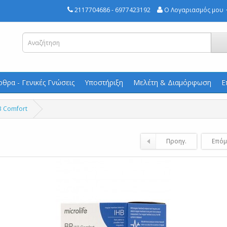
2117704686 - 6977423192
Ο Λογαριασμός μου
ρθρα - Γενικές Γνώσεις
Υποστήριξη
Μελέτη & Διαμόρφωση
Ε
3 Comfort
Προηγ.
Επόμ