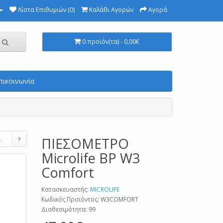
Λίστα Επιθυμιών (0)
Καλάθι Αγορών
Αγορά
0 προϊόν(τα) - 0,00€
πικοινωνία
.
ΠΙΕΣΟΜΕΤΡΟ
Microlife BP W3
Comfort
Κατασκευαστής:
MICROLIFE
Κωδικός Προϊόντος: W3COMFORT
Διαθεσιμότητα: 99