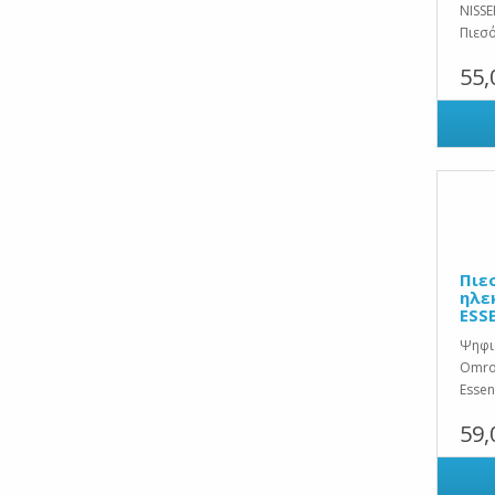
NISSE
Πιεσό
55,
Πιε
ηλε
ESS
Ψηφι
Omro
Essent
59,