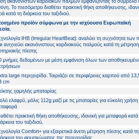
υση ακανόνιστων καρδιακών παλμών εμφανίζοντας το σύμβολο 
όνη. Το πιεσόμετρο διαθέτει πρακτική θήκη αποθήκευσης, ιδανι
ά κατά τη διάρκεια του ταξιδιού.
οιημένο προϊόν σύμφωνα με την ισχύουσα Ευρωπαϊκή
σία.
εχνολογία IHB (Irregular HeartBeat): αναλύει τη συχνότητα των
αι ανιχνεύει ακανόνιστους καρδιακούς παλμούς κατά τη μέτρηση
ρτηριακής πίεσης
0 μνήμες δεδομένων με μέση εμφάνιση όλων των αποθηκευμέν
ετρήσεων
xtra large περιχειρίδα. Ταιριάζει σε περιφέρειες καρπού από 13
3 cm
είκτης χαμηλής μπαταρίας
ολύ ελαφρύ, μόλις 112g μαζί με τις μπαταρίες για εύκολη χρήση 
εταφορά
ιαθέτει πρακτική θήκη αποθήκευσης, ιδανική για μεταφορά κατά
ιάρκεια του ταξιδιού.
εχνολογία Comfort+ για εξαιρετικά άνετη μέτρηση πίεσης κατά τη
ιάρκεια του φουσκώματος της περιχειρίδας