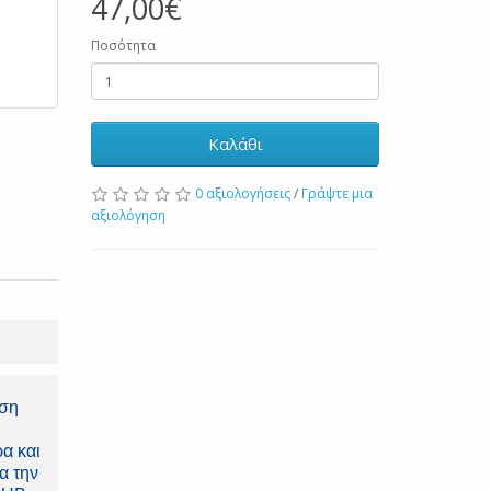
47,00€
Ποσότητα
Καλάθι
0 αξιολογήσεις
/
Γράψτε μια
αξιολόγηση
ηση
α και
α την