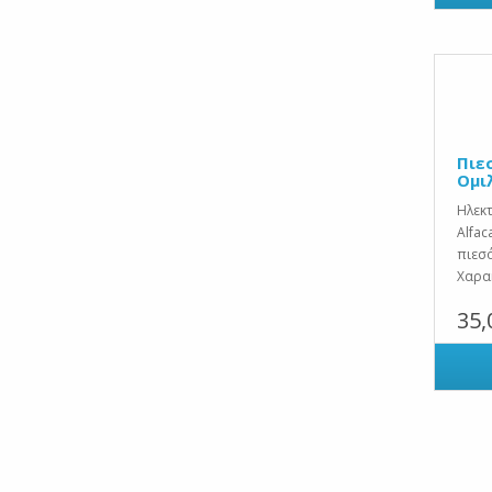
Πιε
Ομιλ
Ηλεκτ
Alfac
πιεσ
Χαρακ
35,