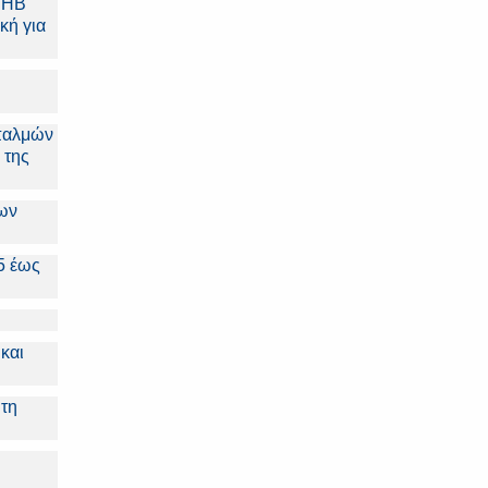
IHB
κή για
 παλμών
 της
ων
,5 έως
και
 τη