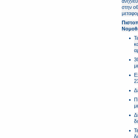
ανίχνε
στην οθ
μεταφορ
Πιστοπ
Νομοθε
Τ
κ
α
3
μ
E
2
Δ
Π
μ
Δ
δ
Τ
δ