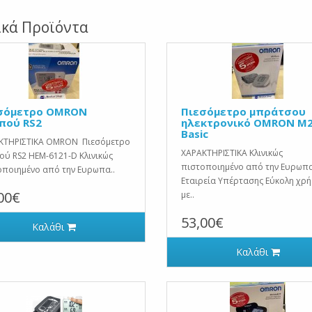
ικά Προϊόντα
σόμετρο OMRON
Πιεσόμετρο μπράτσου
πού RS2
ηλεκτρονικό OMRON M2
Basic
ΚΤΗΡΙΣΤΙΚΑ OMRON Πιεσόμετρο
ΧΑΡΑΚΤΗΡΙΣΤΙΚΑ Κλινικώς
ύ RS2 HEM-6121-D Κλινικώς
πιστοποιημένο από την Ευρωπα
οποιημένο από την Ευρωπα..
Εταιρεία Υπέρτασης Εύκολη χρ
00€
με..
53,00€
Καλάθι
Καλάθι