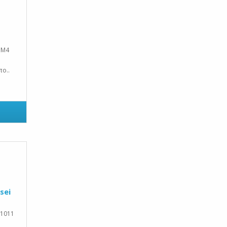
 M4
πο..
sei
-1011