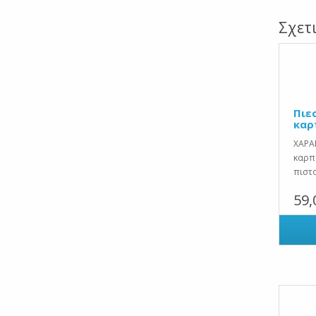
Σχετ
Πιε
καρ
ΧΑΡΑ
καρπο
πιστ
59,