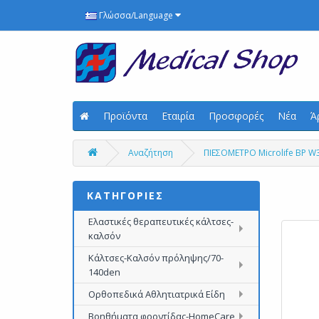
Γλώσσα/Language
Προϊόντα
Εταιρία
Προσφορές
Νέα
Ά
Αναζήτηση
ΠΙΕΣΟΜΕΤΡΟ Microlife BP W
ΚΑΤΗΓΟΡΙΕΣ
Ελαστικές θεραπευτικές κάλτσες-
καλσόν
Κάλτσες-Καλσόν πρόληψης/70-
140den
Ορθοπεδικά Αθλητιατρικά Είδη
Βοηθήματα φροντίδας-HomeCare