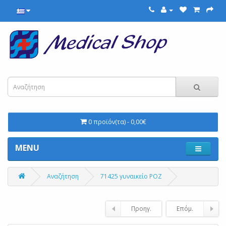
0 προϊόν(τα) - 0,00€
MENU
Αναζήτηση
71425 γυναικείο ΡΟΖ
Προηγ.
Επόμ.