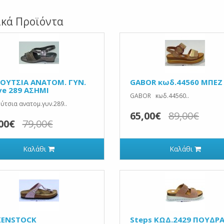
ικά Προϊόντα
ΟΥΤΣΙΑ ANATOM. ΓΥΝ.
GABOR κωδ.44560 ΜΠΕΖ
ve 289 ΑΣΗΜΙ
GABOR κωδ.44560..
τσια ανατομ.γυν.289..
65,00€
89,00€
00€
79,00€
Καλάθι
Καλάθι
KENSTOCK
Steps ΚΩΔ.2429 ΠΟΥΔΡ