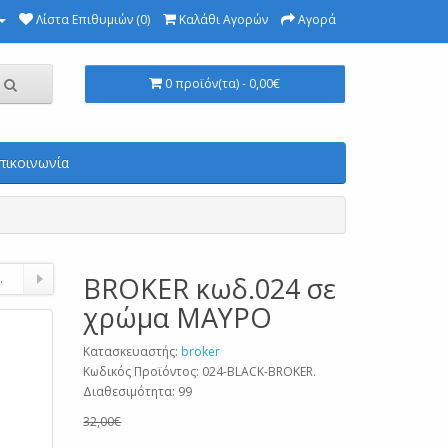
Λίστα Επιθυμιών (0)
Καλάθι Αγορών
Αγορά
0 προϊόν(τα) - 0,00€
πικοινωνία
.
BROKER κωδ.024 σε
χρώμα ΜΑΥΡΟ
Κατασκευαστής:
broker
Κωδικός Προϊόντος: 024-BLACK-BROKER.
Διαθεσιμότητα: 99
32,00€