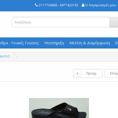
2117704686 - 6977423192
Ο Λογαριασμός μου
ρθρα - Γενικές Γνώσεις
Υποστήριξη
Μελέτη & Διαμόρφωση
Ε
 ΜΑΥΡΟ
Προηγ.
Επόμ