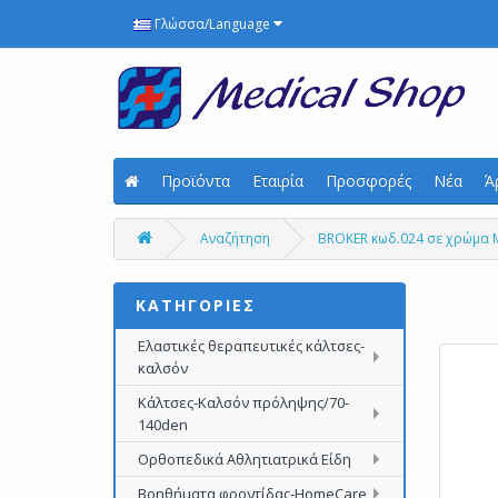
Γλώσσα/Language
Προϊόντα
Εταιρία
Προσφορές
Νέα
Ά
Αναζήτηση
BROKER κωδ.024 σε χρώμα
ΚΑΤΗΓΟΡΙΕΣ
Ελαστικές θεραπευτικές κάλτσες-
καλσόν
Κάλτσες-Καλσόν πρόληψης/70-
140den
Ορθοπεδικά Αθλητιατρικά Είδη
Βοηθήματα φροντίδας-HomeCare