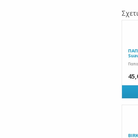
Σχετ
ΠΑΠ
Sua
Παπού
45,
BIR