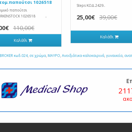
τομ.παπούτσι 1026518
Steps ΚΩΔ.2429..
ομικό παπούτσι
25,00€
39,00€
BIRKENSTOCK 1026518 ..
00€
110,00€
Καλάθι
Καλάθι
BROKER κωδ.024
,
σε χρώμα
,
ΜΑΥΡΟ
,
Ανοιξιάτικα-καλοκαιρινά
,
γυναικεία
,
ανα
Ε
211
ακ