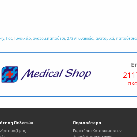
Fly
,
flot
,
Γυναικείο
,
ανατομ.παπούτσι
,
2739 Γυναικεία
,
ανατομικά
,
παπούτσια
Ε
211
ακ
έτηση Πελατών
Περισσότερα
νήστε μαζί μας
Ευρετήριο Κατασκευαστών
φές
Αγορά Δωροεπιταγής