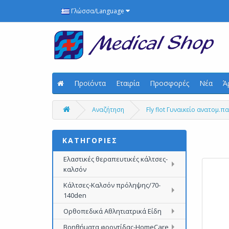
Γλώσσα/Language
Προϊόντα
Εταιρία
Προσφορές
Νέα
Ά
Αναζήτηση
Fly flot Γυναικείο ανατομ.
ΚΑΤΗΓΟΡΙΕΣ
Ελαστικές θεραπευτικές κάλτσες-
καλσόν
Κάλτσες-Καλσόν πρόληψης/70-
140den
Ορθοπεδικά Αθλητιατρικά Είδη
Βοηθήματα φροντίδας-HomeCare