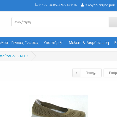
2117704686 - 6977423192
Ο Λογαριασμός μου
ρθρα - Γενικές Γνώσεις
Υποστήριξη
Μελέτη & Διαμόρφωση
Ε
παπούτσι 2739 ΜΠΕΖ
Προηγ.
Επόμ