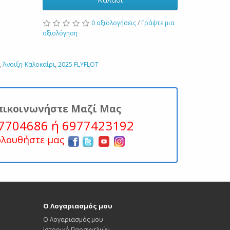
0 αξιολογήσεις
/
Γράψτε μια
αξιολόγηση
,
Άνοιξη-Καλοκαίρι
,
2025 FLYFLOT
πικοινωνήστε Μαζί Μας
7704686 ή 6977423192
ολουθήστε μας
Ο Λογαριασμός μου
Ο Λογαριασμός μου
Ιστορικό Παραγγελιών