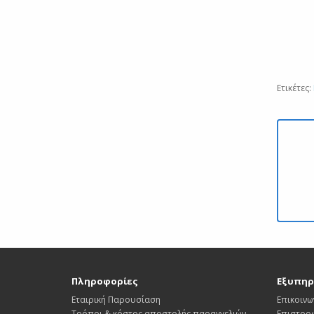
Ετικέτες:
Πληροφορίες
Εξυπηρ
Εταιρική Παρουσίαση
Επικοινω
Τρόποι & κόστος αποστολής παραγγελιών
Επιστρο