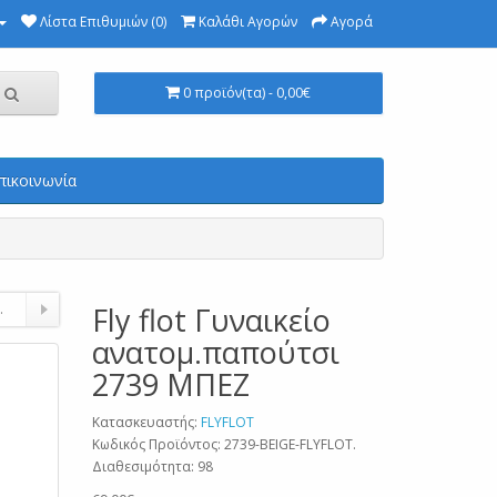
Λίστα Επιθυμιών (0)
Καλάθι Αγορών
Αγορά
0 προϊόν(τα) - 0,00€
πικοινωνία
.
Fly flot Γυναικείο
ανατομ.παπούτσι
2739 ΜΠΕΖ
Κατασκευαστής:
FLYFLOT
Κωδικός Προϊόντος: 2739-BEIGE-FLYFLOT.
Διαθεσιμότητα: 98