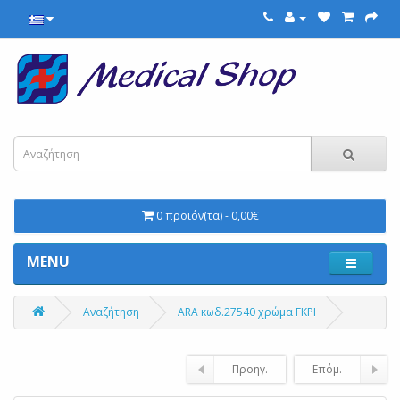
0 προϊόν(τα) - 0,00€
MENU
Αναζήτηση
ARA κωδ.27540 χρώμα ΓΚΡΙ
Προηγ.
Επόμ.