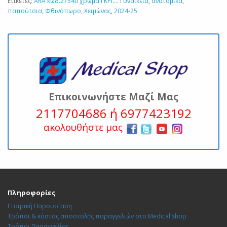
Ετικέτες:
ARA κωδ.27540 χρώμα ΓΚΡΙ.... Γυναικεία
,
ανατομικά
,
παπούτσια
,
Φθινόπωρο
,
Χειμώνας
,
2024-25
Επικοινωνήστε Μαζί Μας
2117704686 ή 6977423192
ακολουθήστε μας
Πληροφορίες
Εταιρική Παρουσίαση
Τρόποι & κόστος αποστολής παραγγελιών στο Medical shop
Τρόποι Παραγγελίας