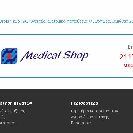
Broker
,
κωδ.196
,
Γυναικεία
,
ανατομικά
,
παπούτσια
,
Φθινόπωρο
,
Χειμώνας
,
2
Ε
211
ακ
έτηση Πελατών
Περισσότερα
νήστε μαζί μας
Ευρετήριο Κατασκευαστών
φές
Αγορά Δωροεπιταγής
Ιστότοπου
Προσφορές