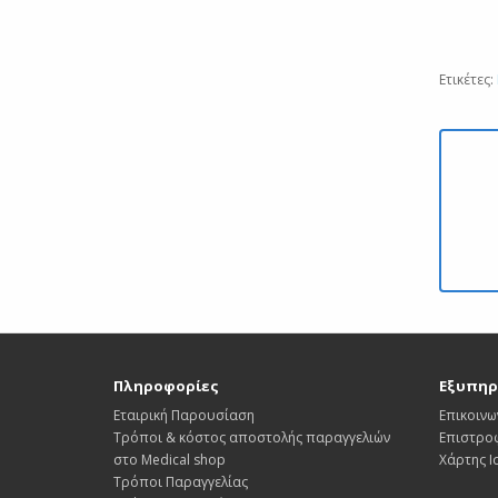
Ετικέτες:
Πληροφορίες
Εξυπηρ
Εταιρική Παρουσίαση
Επικοινω
Τρόποι & κόστος αποστολής παραγγελιών
Επιστρο
στο Medical shop
Χάρτης 
Τρόποι Παραγγελίας