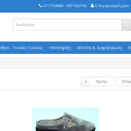
2117704686 - 6977423192
Ο Λογαριασμός μου
ρθρα - Γενικές Γνώσεις
Υποστήριξη
Μελέτη & Διαμόρφωση
Ε
Προηγ.
Επόμ