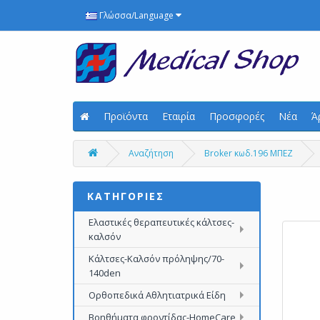
Γλώσσα/Language
Προϊόντα
Εταιρία
Προσφορές
Νέα
Ά
Αναζήτηση
Broker κωδ.196 ΜΠΕΖ
ΚΑΤΗΓΟΡΙΕΣ
Ελαστικές θεραπευτικές κάλτσες-
καλσόν
Κάλτσες-Καλσόν πρόληψης/70-
140den
Ορθοπεδικά Αθλητιατρικά Είδη
Βοηθήματα φροντίδας-HomeCare