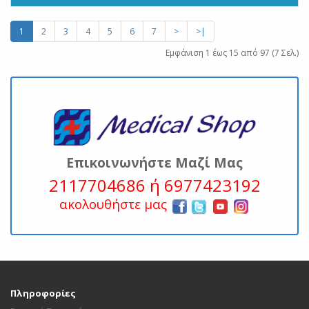
1
2
3
4
5
6
7
>
>|
Εμφάνιση 1 έως 15 από 97 (7 Σελ.)
Επικοινωνήστε Μαζί Μας
2117704686 ή 6977423192
ακολουθήστε μας
Πληροφορίες