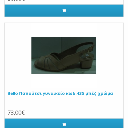
Bello Παπούτσι γυναικείο κωδ.435 μπέζ χρώμα
..
73,00€