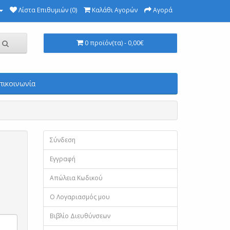
Λίστα Επιθυμιών (0)
Καλάθι Αγορών
Αγορά
0 προϊόν(τα) - 0,00€
πικοινωνία
Σύνδεση
Εγγραφή
Απώλεια Κωδικού
Ο Λογαριασμός μου
Βιβλίο Διευθύνσεων