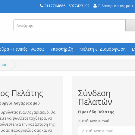
2117704686 - 6977423192
Ο Λογαριασμός μου
ρθρα - Γενικές Γνώσεις
Υποστήριξη
Μελέτη & Διαμόρφωση
Ε
σμού
ος Πελάτης
Σύνδεση
Πελατών
ουργία Λογαριασμού
Είμαι ήδη Πελάτης
υργώντας έναν λογαριασμό, θα
ίτε να ψωνίζετε ταχύτερα, να
Διεύθυνση e-mail
ρώνεστε για την κατάσταση της
υσας παραγγελίας σας και να