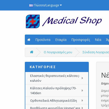
Γλώσσα/Language
Προϊόντα
Εταιρία
Προσφορές
Νέα
Ά
O Λογαριασμός μου
Σύνδεση Λογαρια
ΚΑΤΗΓΟΡΙΕΣ
Νέ
Ελαστικές θεραπευτικές κάλτσες-
καλσόν
Δημι
Κάλτσες-Καλσόν πρόληψης/70-
Δημιο
140den
μπορε
Ορθοπεδικά Αθλητιατρικά Είδη
ενημε
τρέχο
Βοηθήματα φροντίδας-HomeCare