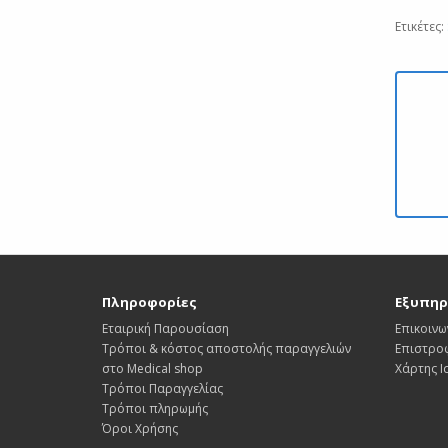
Ετικέτες:
Πληροφορίες
Εξυπηρ
Εταιρική Παρουσίαση
Επικοινω
Τρόποι & κόστος αποστολής παραγγελιών
Επιστρο
στο Medical shop
Χάρτης 
Τρόποι Παραγγελίας
Τρόποι πληρωμής
Όροι Χρήσης