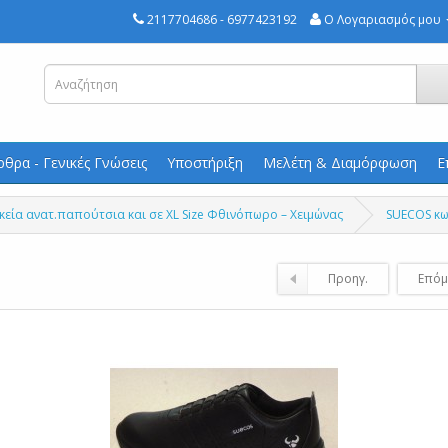
2117704686 - 6977423192
Ο Λογαριασμός μου
ρθρα - Γενικές Γνώσεις
Υποστήριξη
Μελέτη & Διαμόρφωση
Ε
κεία ανατ.παπούτσια και σε XL Size Φθινόπωρο – Χειμώνας
SUECOS κ
Προηγ.
Επόμ