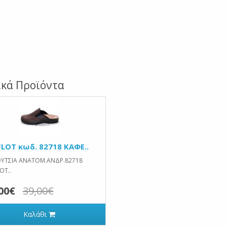
ικά Προϊόντα
FLOT κωδ. 82718 ΚΑΦΕ..
ΥΤΣΙΑ ΑΝΑΤΟΜ.ΑΝΔΡ.82718
OT..
00€
39,00€
Καλάθι