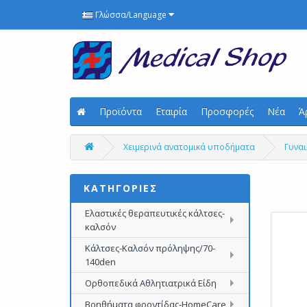
Γλώσσα/Language
Προϊόντα
Εταιρία
Προσφορές
Νέα
Ά
Χειμερινά ανατομικά υποδήματα
Γυναι
ΚΑΤΗΓΟΡΙΕΣ
Ελαστικές θεραπευτικές κάλτσες-
καλσόν
Κάλτσες-Καλσόν πρόληψης/70-
140den
Ορθοπεδικά Αθλητιατρικά Είδη
Βοηθήματα φροντίδας-HomeCare