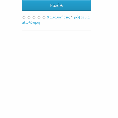
Καλάθι
0 αξιολογήσεις
/
Γράψτε μια
αξιολόγηση