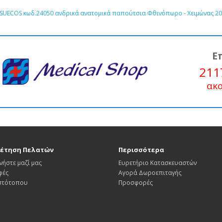
SUECOS κωδ.24050 ανδρικά ανατομικά παπούτσια Φθινόπωρο - Χειμώνας 20
Ε
211
ακ
έτηση Πελατών
Περισσότερα
νήστε μαζί μας
Ευρετήριο Κατασκευαστών
φές
Αγορά Δωροεπιταγής
Ιστότοπου
Προσφορές