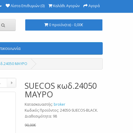
Λίστα Επιθυμιών (0)
Καλάθι Αγορών
Αγορά
0 προϊόν(τα) - 0,00€
πικοινωνία
ωδ.24050 ΜΑΥΡΟ
.
SUECOS κωδ.24050
ΜΑΥΡΟ
Κατασκευαστής:
broker
Κωδικός Προϊόντος: 24050-SUECOS-BLACK.
Διαθεσιμότητα: 98
90,00€