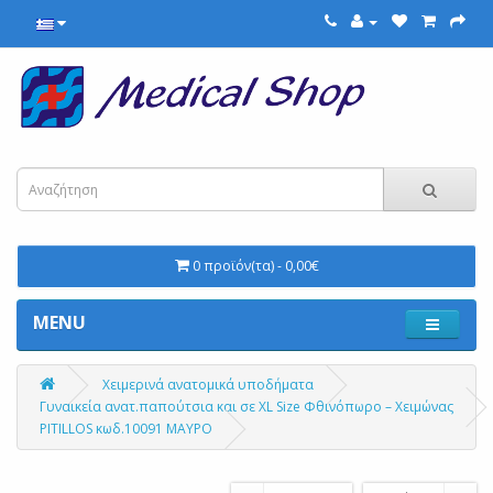
0 προϊόν(τα) - 0,00€
MENU
Χειμερινά ανατομικά υποδήματα
Γυναικεία ανατ.παπούτσια και σε XL Size Φθινόπωρο – Χειμώνας
PITILLOS κωδ.10091 ΜΑΥΡΟ