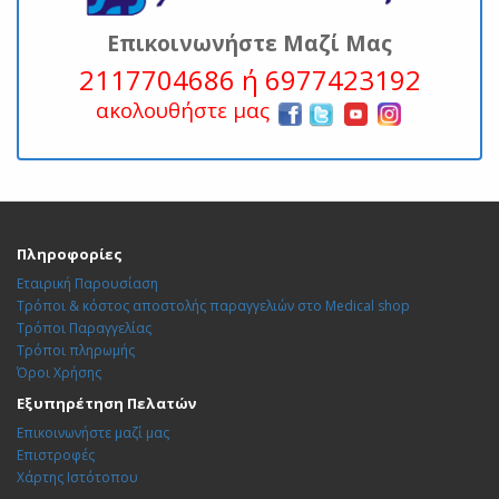
Επικοινωνήστε Μαζί Μας
2117704686 ή 6977423192
ακολουθήστε μας
Πληροφορίες
Εταιρική Παρουσίαση
Τρόποι & κόστος αποστολής παραγγελιών στο Medical shop
Τρόποι Παραγγελίας
Τρόποι πληρωμής
Όροι Χρήσης
Εξυπηρέτηση Πελατών
Επικοινωνήστε μαζί μας
Επιστροφές
Χάρτης Ιστότοπου