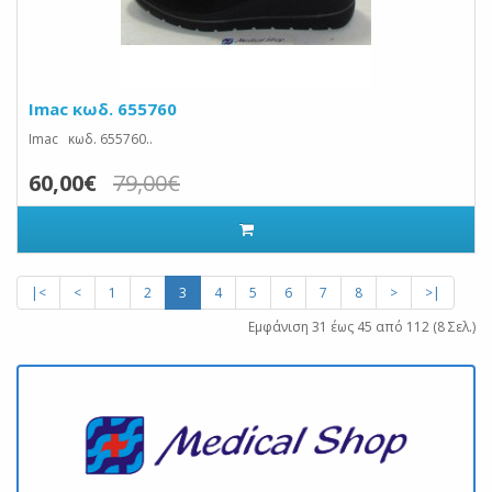
Imac κωδ. 655760
Imac κωδ. 655760..
60,00€
79,00€
|<
<
1
2
3
4
5
6
7
8
>
>|
Εμφάνιση 31 έως 45 από 112 (8 Σελ.)