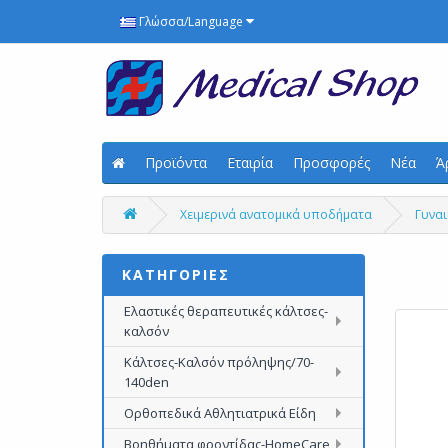
Γλώσσα/Language
Προϊόντα
Εταιρία
Προσφορές
Νέα
Ά
Χειμερινά ανατομικά υποδήματα
Γυναι
ΚΑΤΗΓΟΡΙΕΣ
Ελαστικές θεραπευτικές κάλτσες-
καλσόν
Κάλτσες-Καλσόν πρόληψης/70-
140den
Ορθοπεδικά Αθλητιατρικά Είδη
Βοηθήματα φροντίδας-HomeCare