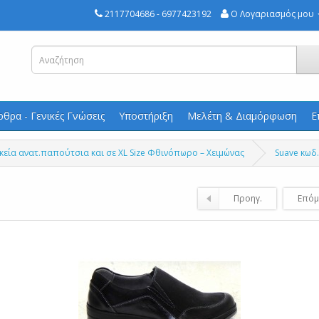
2117704686 - 6977423192
Ο Λογαριασμός μου
ρθρα - Γενικές Γνώσεις
Υποστήριξη
Μελέτη & Διαμόρφωση
Ε
κεία ανατ.παπούτσια και σε XL Size Φθινόπωρο – Χειμώνας
Suave κωδ
Προηγ.
Επόμ