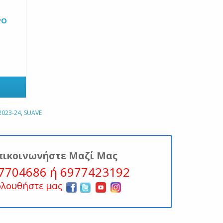
ΡΟ
2023-24
,
SUAVE
πικοινωνήστε Μαζί Μας
7704686 ή 6977423192
ολουθήστε μας