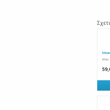
Σχετ
Ima
Imac 
59,