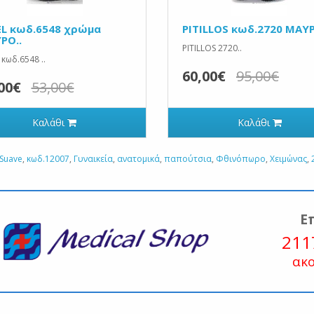
EL κωδ.6548 χρώμα
PITILLOS κωδ.2720 ΜΑΥ
ΡΟ..
PITILLOS 2720..
 κωδ.6548 ..
60,00€
95,00€
00€
53,00€
Καλάθι
Καλάθι
Suave
,
κωδ.12007
,
Γυναικεία
,
ανατομικά
,
παπούτσια
,
Φθινόπωρο
,
Χειμώνας
,
Ε
211
ακ