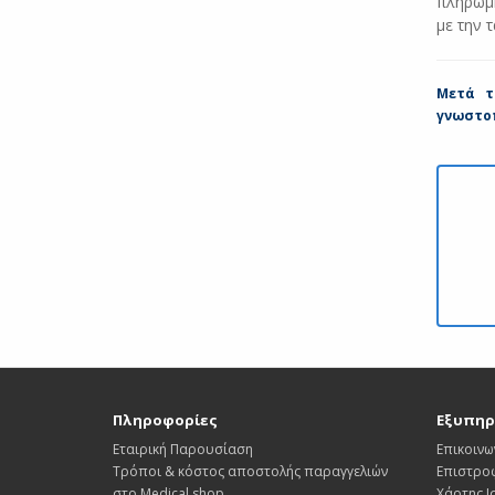
πληρωμή
με την 
Μετά τ
γνωστοπ
Πληροφορίες
Εξυπηρ
Εταιρική Παρουσίαση
Επικοινω
Τρόποι & κόστος αποστολής παραγγελιών
Επιστρο
στο Medical shop
Χάρτης 