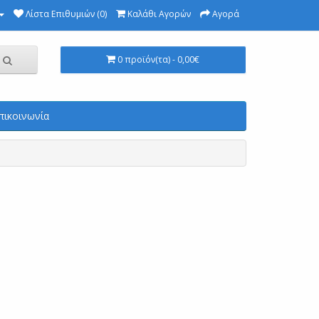
Λίστα Επιθυμιών (0)
Καλάθι Αγορών
Αγορά
0 προϊόν(τα) - 0,00€
πικοινωνία