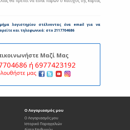
λίας θα πρέπει να είναι παρών ο κάτοχος της κάρτας
ήμα λογιστηρίου στέλνοντας ένα email για να
ορείτε και τηλεφωνικά: στο 2117704686
πικοινωνήστε Μαζί Μας
7704686 ή 6977423192
ολουθήστε μας
Ο Λογαριασμός μου
Ο Λογαριασμός μου
Ιστορικό Παραγγελιών
Λίστα Επιθυμιών