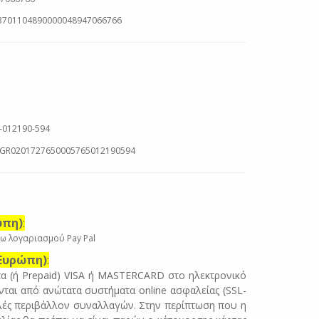
R3701104890000048947066766
-012190-594
N:GR0201727650005765012190594
ώπη)
:
ω λογαριασμού Pay Pal
 Ευρώπη)
:
τα (ή Prepaid) VISA ή MASTERCARD στο ηλεκτρονικό
νται από ανώτατα συστήματα online ασφαλείας (SSL-
αλές περιβάλλον συναλλαγών. Στην περίπτωση που η