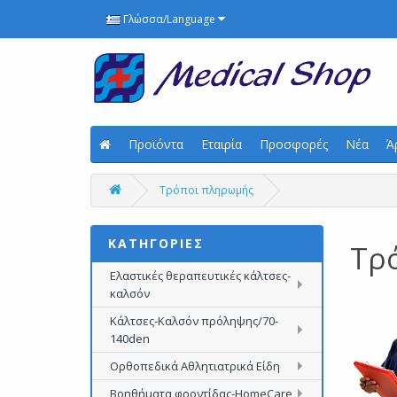
Γλώσσα/Language
Προϊόντα
Εταιρία
Προσφορές
Νέα
Ά
Τρόποι πληρωμής
ΚΑΤΗΓΟΡΙΕΣ
Τρ
Ελαστικές θεραπευτικές κάλτσες-
καλσόν
Κάλτσες-Καλσόν πρόληψης/70-
140den
Ορθοπεδικά Αθλητιατρικά Είδη
Βοηθήματα φροντίδας-HomeCare