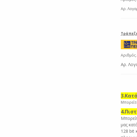
Αρ. Λογα
Τράπεζα
Αριθμός 
Αρ. Λογ
3.Κατ
Μπορείτε
4.Πισ
Μπορείτ
μας κατ
128 bit