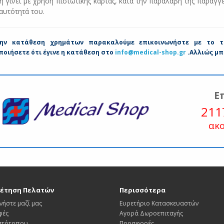
 γίνει με χρήση πιστωτικής κάρτας, κατά την παραλαβή της παραγγε
ταυτότητά του.
ην κατάθεση χρημάτων παρακαλούμε επικοινωνήστε με το τμ
οιήσετε ότι έγινε η κατάθεση στο
info@medical-shop.gr
.Αλλιώς μπ
Ε
211
ακ
έτηση Πελατών
Περισσότερα
νήστε μαζί μας
Ευρετήριο Κατασκευαστών
φές
Αγορά Δωροεπιταγής
Ιστότοπου
Προσφορές