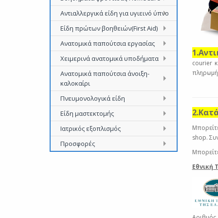
Αντιαλλεργικά είδη για υγιεινό ύπνο
Είδη πρώτων βοηθειών(First Aid)
Ανατομικά παπούτσια εργασίας
1.Αντ
Χειμερινά ανατομικά υποδήματα
courier 
πληρωμή
Ανατομικά παπούτσια άνοιξη-
καλοκαίρι
Πνευμονολογικά είδη
2.Κατ
Είδη μαστεκτομής
Μπορείτε
Ιατρικός εξοπλισμός
shop. Συ
Προσφορές
Μπορείτε
Εθνική 
Αριθμός 