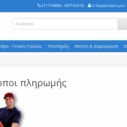
2117704686 - 6977423192
Ο Λογαριασμός μου
ρθρα - Γενικές Γνώσεις
Υποστήριξη
Μελέτη & Διαμόρφωση
Ε
όποι πληρωμής