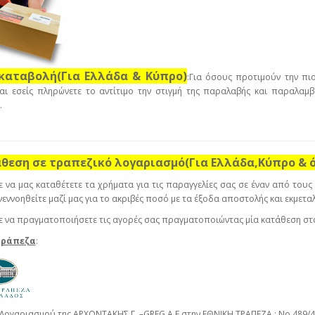
ικαταβολή(Για Ελλάδα & Κύπρο)
:Για όσους προτιμούν την π
και εσείς πληρώνετε το αντίτιμο την στιγμή της παραλαβής και παραλαμ
.
άθεση σε τραπεζικό λογαριασμό(Για Ελλάδα,Κύπρο & 
 να μας καταθέτετε τα χρήματα για τις παραγγελίες σας σε έναν από τους
νεννοηθείτε μαζί μας για το ακριβές ποσό με τα έξοδα αποστολής και εκμετα
 να πραγματοποιήσετε τις αγορές σας πραγματοποιώντας μία κατάθεση σ
Τράπεζα
:
Λογαριασμού της ΑΡΧΟΝΤΑΚΗΣ Γ. –GREG A.E στην ΕΘΝΙΚΗ ΤΡΑΠΕΖΑ : Νο 489/