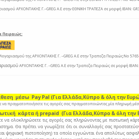
ριασμού ΑΡΧΟΝΤΑΚΗΣ Γ.–GREG A.E στην ΕΘΝΙΚΗ ΤΡΑΠΕΖΑ σε μορφή ΙΒΑΝ: G
 Πειραιώς:
Λογαριασμού της ΑΡΧΟΝΤΑΚΗΣ Γ. –GREG A.E στην Τραπεζα Πειραιώς:Νο 5765
αριασμού
ΑΡΧΟΝΤΑΚΗΣ Γ. –GREG A.E στην Τραπεζα Πειραιώς σε μορφή IBA
άθεση μέσω Pay Pal (Για Ελλάδα,Κύπρο & όλη την Ευρ
 να πραγματοποιήσετε τις αγορές σας πραγματοποιώντας μία πληρωμή μέσ
τωτική κάρτα ή prepaid (Για Ελλάδα,Κύπρο & όλη την
ε να ολοκληρώσετε τις αγορές σας πληρώνοντας με πιστωτική κάρ
άστημα. Θα πρέπει να γνωρίζετε ότι οι συναλλαγές σας προστατεύο
 και ψηφιακή πιστοποίηση) τα οποία εγγυώνται ένα απολύτως ασφ