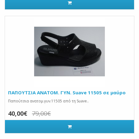
ΠΑΠΟΥΤΣΙΑ ANATOM. ΓΥΝ. Suave 11505 σε μαύρο
Παπούτσια ανατομ.γυν.11505 από τη Suave..
40,00€
79,00€