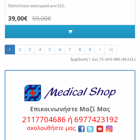
Παπούτσια ανατομικά γυν.523..
39,00€
59,00€
1
2
3
4
5
6
7
8
9
>
>|
Εμφάνιση 1 έως 15 από 686 (46 Σελ.)
Επικοινωνήστε Μαζί Μας
2117704686 ή 6977423192
ακολουθήστε μας