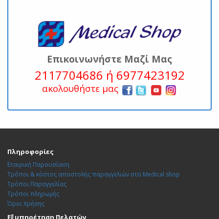
Επικοινωνήστε Μαζί Μας
2117704686 ή 6977423192
ακολουθήστε μας
Πληροφορίες
Εταιρική Παρουσίαση
Τρόποι & κόστος αποστολής παραγγελιών στο Medical shop
Τρόποι Παραγγελίας
Τρόποι πληρωμής
Όροι Χρήσης
Εξυπηρέτηση Πελατών