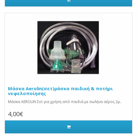
Μάσκα Aerolin(σετ)μάσκα παιδική & ποτήρι
νεφελοποίησης
Μάσκα AEROLIN Σετ για χρήση από παιδιά με σωλήνα αέρος 2μ..
4,00€