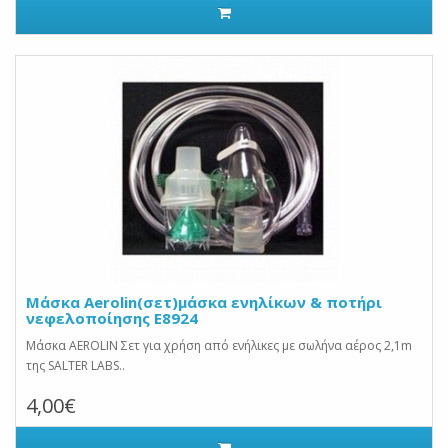
Μάσκα Aerolin(σετ)μάσκα ενηλίκων & ποτήρι
νεφελοποίησης Ε8924
Μάσκα AEROLIN Σετ για χρήση από ενήλικες με σωλήνα αέρος 2,1m
της SALTER LABS..
4,00€