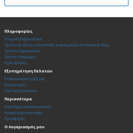
Πληροφορίες
Εταιρική Παρουσίαση
Τρόποι & κόστος αποστολής παραγγελιών στο Medical shop
Τρόποι Παραγγελίας
Τρόποι πληρωμής
Όροι Χρήσης
Εξυπηρέτηση Πελατών
Επικοινωνήστε μαζί μας
Επιστροφές
Χάρτης Ιστότοπου
Περισσότερα
Ευρετήριο Κατασκευαστών
Αγορά Δωροεπιταγής
Προσφορές
Ο Λογαριασμός μου