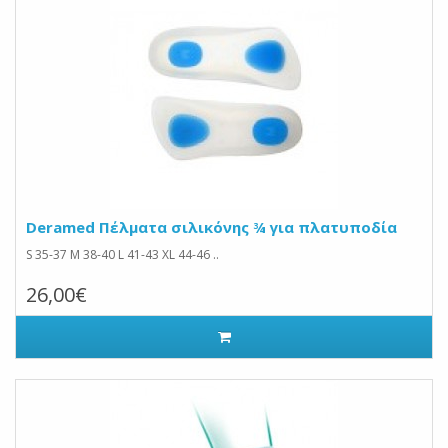
Deramed Πέλματα σιλικόνης ¾ για πλατυποδία
S 35-37 M 38-40 L 41-43 XL 44-46 ..
26,00€