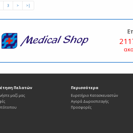
3
>
>|
Ε
211
ακ
έτηση Πελατών
Περισσότερα
νήστε μαζί μας
Ευρετήριο Κατασκευαστών
φές
Αγορά Δωροεπιταγής
Ιστότοπου
Προσφορές