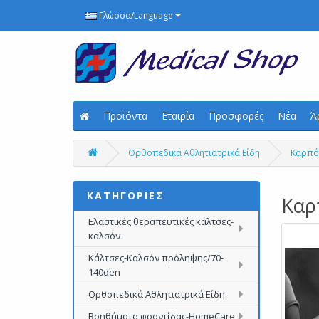
Γλώσσα/Language
Προϊόντα
Εταιρία
Προσφορές
Νέα
Ά
Ορθοπεδικά Αθλητιατρικά Είδη
Καρπό
ΚΑΤΗΓΟΡΙΕΣ
Καρ
Ελαστικές θεραπευτικές κάλτσες-
καλσόν
Κάλτσες-Καλσόν πρόληψης/70-
140den
Ορθοπεδικά Αθλητιατρικά Είδη
Βοηθήματα φροντίδας-HomeCare