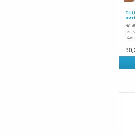
THU
αντ
Νάρθη
pro Ν
πλαστ
30,