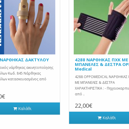
 ΝΑΡΘΗΚΑΣ ΔΑΚΤΥΛΟΥ
4288 ΝΑΡΘΗΚΑΣ ΠΧΚ ΜΕ
ΜΠΑΝΕΛΕΣ & ΔΕΣΤΡΑ O
τικός νάρθηκας ακινητοποίησης
Medical
ύλων Κωδ. 845 Νάρθηκας
4288 OPPOMEDICAL ΝΑΡΘΗΚΑΣ 
ύλων κατασκευασμένος από
ΜΕ ΜΠΑΝΕΛΕΣ & ΔΕΣΤΡΑ
ΧΑΡΑΚΤΗΡΙΣΤIΚΑ : - Πηχειοκαρπι
από ..
0€
22,00€
Καλάθι
Καλάθι