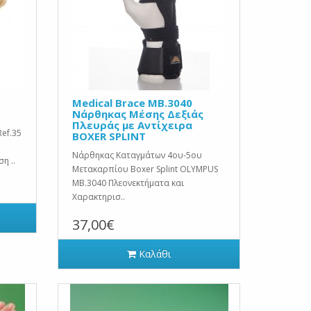
Medical Brace MB.3040
Νάρθηκας Μέσης Δεξιάς
Πλευράς με Αντίχειρα
ef.35
BOXER SPLINT
Νάρθηκας Καταγμάτων 4ου-5ου
η ..
Μετακαρπίου Boxer Splint OLYMPUS
MB.3040 Πλεονεκτήματα και
Χαρακτηρισ..
37,00€
Καλάθι