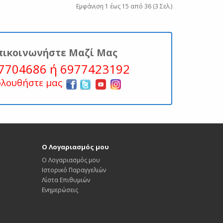
Εμφάνιση 1 έως 15 από 36 (3 Σελ.)
πικοινωνήστε Μαζί Μας
7704686 ή 6977423192
ολουθήστε μας
Ο Λογαριασμός μου
Ο Λογαριασμός μου
Ιστορικό Παραγγελιών
Λίστα Επιθυμιών
Ενημερώσεις