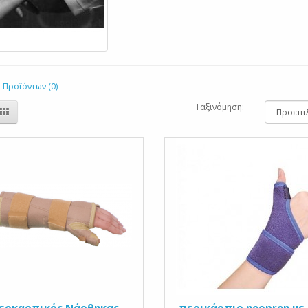
 Προϊόντων (0)
Ταξινόμηση:
εοκαρπικός Νάρθηκας
περικάρπιο neopren με