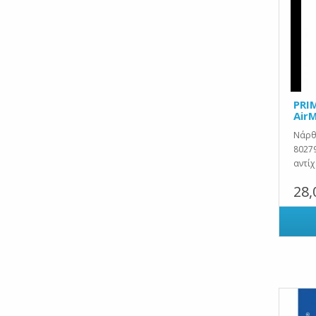
PRI
Air
Νάρθη
8027
αντίχ
28,