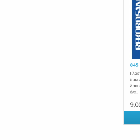
845
Πλασ
δακτ
δακτ
ένα..
9,0