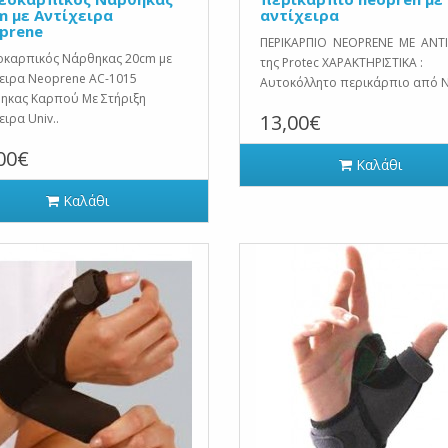
m με Αντίχειρα
αντίχειρα
prene
ΠΕΡΙΚΑΡΠΙΟ NEOPRENE ME ΑΝΤΙ
οκαρπικός Νάρθηκας 20cm με
της Protec ΧΑΡΑΚΤΗΡΙΣΤΙΚΑ :
ειρα Neoprene AC-1015
Αυτοκόλλητο περικάρπιο από N
ηκας Καρπού Με Στήριξη
13,00€
ειρα Univ..
00€
Καλάθι
Καλάθι