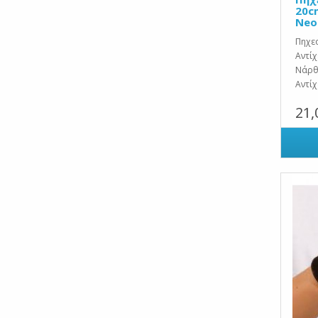
20c
Neo
Πηχε
Αντίχ
Νάρθ
Αντίχ
21,