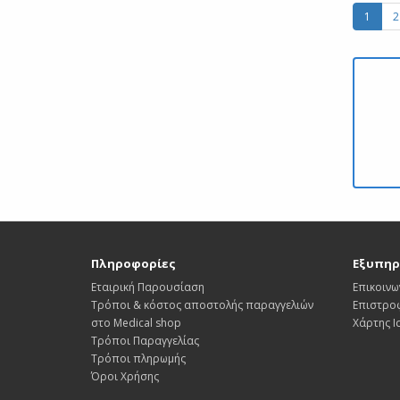
1
2
Πληροφορίες
Εξυπηρ
Εταιρική Παρουσίαση
Επικοινω
Τρόποι & κόστος αποστολής παραγγελιών
Επιστρο
στο Medical shop
Χάρτης 
Τρόποι Παραγγελίας
Τρόποι πληρωμής
Όροι Χρήσης