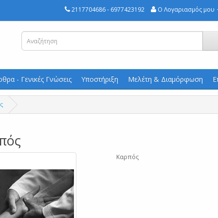
2117704686 - 6977423192
Ο Λογαριασμός μου
ρθρα - Γενικές Γνώσεις
Υποστήριξη
Μελέτη & Διαμόρφωση
Ε
ς
πός
Καρπός