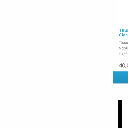
Thua
Cla
Thuas
Νάρθ
Ligaf
40,