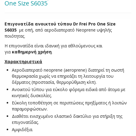
One Size S6035
Επιγονατίδα ανοικτού τύπου Dr Frei Pro One Size
S6035
με οπή, από αεροδιαπερατό Neoprene υψηλής
ποιότητας.
Η επιγονατίδα είναι ιδανική για αθλούμενους και
για
καθημερνή χρήση
.
Χαρακτηριστικά
Αεροδιαπερατό neoprene (aeroprene) διατηρεί τη σωστή
θερμοκρασία χωρίς να επηρεάζει τη λειτουργία του
δέρματος (προστασία, θερμορύθμιση κλπ).
Ανοικτού τύπου για εύκολο φόρεμα ειδικά από άτομα με
κινητικές δυσκολίες.
Εύκολη τοποθέτηση σε περιπτώσεις πρηξίματος ή λοιπών
παραμορφώσεων.
Διαθέτει ενισχυμένο ελαστικό δακτύλιο για στήριξη της
επιγονατίδας.
Αμφιδέξια.