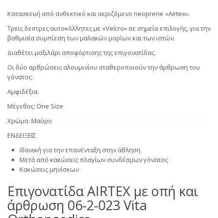
Κατασκευή από ανθεκτικό και αεριζόμενο neoprene «Airtex».
Τρεις δεστρες αυτοκόλλητες με «Velcro» σε σημεία επιλογής, για την
βαθμιαία συμπίεση των μαλακών μορίων και των ιστών.
Διαθέτει μαξιλάρι αποφόρτισης της επιγονατίδας.
Οι δύο αρθρώσεις αλουμινίου σταθεροποιούν την άρθρωση του
γόνατος.
Αμφιδέξια.
Μέγεθος: Οne Size
Χρώμα: Mαύρο
ENΔΕΙΞΕΙΣ
Ιδανική για την επανένταξη στην άθληση
Μετά από κακώσεις πλαγίων συνδέσμων γόνατος
Κακώσεις μηνίσκων
Επιγονατίδα AIRTEX με οπή και
άρθρωση 06-2-023 Vita