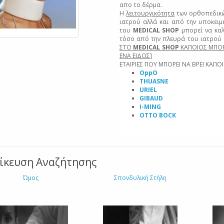
απο το δέρμα.
Η
λειτουργικότητα
των ορθοπεδικώ
ιατρού αλλά και από την υποκειμε
του
MEDICAL SHOP
μπορεί να καλ
τόσο από την πλευρά του ιατρού 
ΣΤΟ
MEDICAL SHOP
ΚΑΠΟΙΟΣ ΜΠΟΡΕ
ΕΝΑ ΕΙΔΟΣ
]
ΕΤΑΙΡΙΕΣ ΠΟΥ ΜΠΟΡΕΙ ΝΑ ΒΡΕΙ ΚΑΠ
OppO
THUASNE
URIEL
GIBAUD
I-MING
OTTO BOCK
δίκευση Αναζήτησης
Ώμος
Σπονδυλική Στήλη