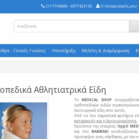
2117704686 - 6977423192
Ο Λογαριασμός μου
ρθρα - Γενικές Γνώσεις
Υποστήριξη
Μελέτη & Διαμόρφωση
Ε
οπεδικά Αθλητιατρικά Είδη
Το
MEDICAL SHOP
συνεργάζετα
ορθοπεδικών ειδών συγκεντρώνοντα
λειτουργικά είδη απο αυτές.
Από τα πιο σημαντικά κριτήρια ε
κατασκευής και η λειτουργικότητα.
Προϊόντα της εταιρίας
OppO MED
και στο
ΒΑΜΒΑΚΙ
συνδυάζοντας 
προσφέρει ενας νάρθηκας, με την υ