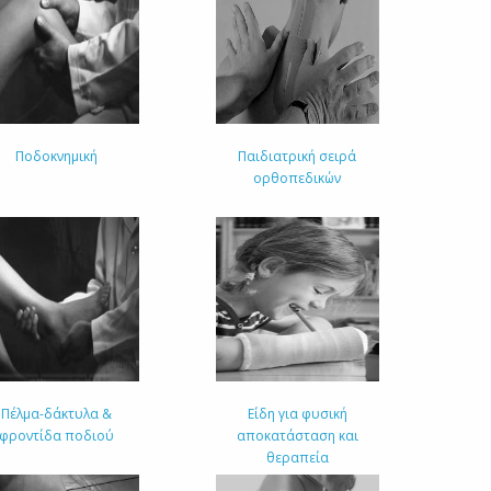
Ποδοκνημική
Παιδιατρική σειρά
ορθοπεδικών
Πέλμα-δάκτυλα &
Είδη για φυσική
φροντίδα ποδιού
αποκατάσταση και
θεραπεία