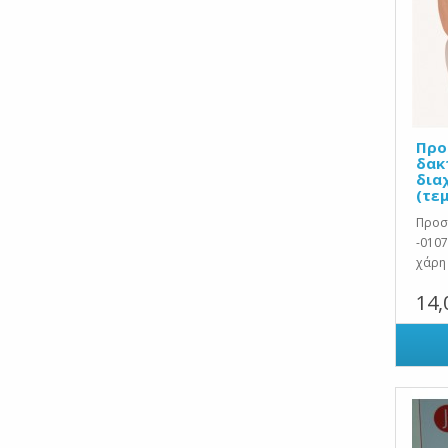
Προ
δακ
δια
(τε
Προσ
-0107
χάρη 
14,