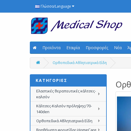
Γλώσσα/Language
Προϊόντα
Εταιρία
Προσφορές
Νέα
Ά
Ορθοπεδικά Αθλητιατρικά Είδη
ΚΑΤΗΓΟΡΙΕΣ
Ορθ
Ελαστικές θεραπευτικές κάλτσες-
καλσόν
Κάλτσες-Καλσόν πρόληψης/70-
140den
Ορθοπεδικά Αθλητιατρικά Είδη
Βοηθήματα φροντίδας-HomeCare