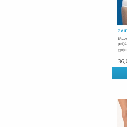
ΣΛΙ
Ελαστ
μαξιλ
χρήση
36,