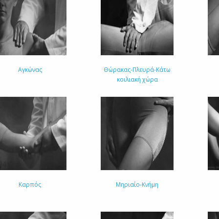
Αγκώνας
Θώρακας-Πλευρά-Κάτω
κοιλιακή χώρα
Καρπός
Μηριαίο-Κνήμη