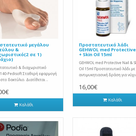
στατευτικό μεγάλου
Προστατευτικό λάδι
τύλου &
GEHWOL med Protective 
χωριστικό(2 σε 1)
+ Skin Oil 15ml
μάχιο)
GEHWOL med Protective Nail & S
τατευτικό & διαχωριστικό
Oil 15ml Προστατευτικό λάδι με
140-Pedisoft Σταθερή εφαρμογή
αντιμυκητιασική δράση για νύχια
στο δακτύλιο. Διατίθεται ..
16,00€
00€
Καλάθι
Καλάθι