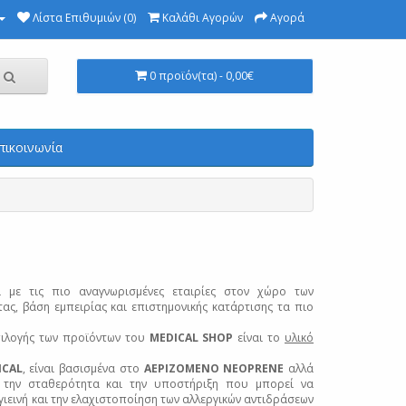
Λίστα Επιθυμιών (0)
Καλάθι Αγορών
Αγορά
0 προϊόν(τα) - 0,00€
πικοινωνία
ι με τις πιο αναγνωρισμένες εταιρίες στον χώρο των
ς, βάση εμπειρίας και επιστημονικής κατάρτισης τα πιο
πιλογής των προϊόντων του
MEDICAL SHOP
είναι το
υλικό
ICAL
, είναι βασισμένα στο
ΑΕΡΙΖΟΜΕΝΟ NEOPRENE
αλλά
την σταθερότητα και την υποστήριξη που μπορεί να
γιεινή και την ελαχιστοποίηση των αλλεργικών αντιδράσεων