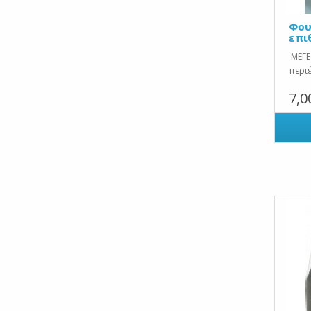
Φου
επι
ΜΕΓΕ
περιέ
7,0