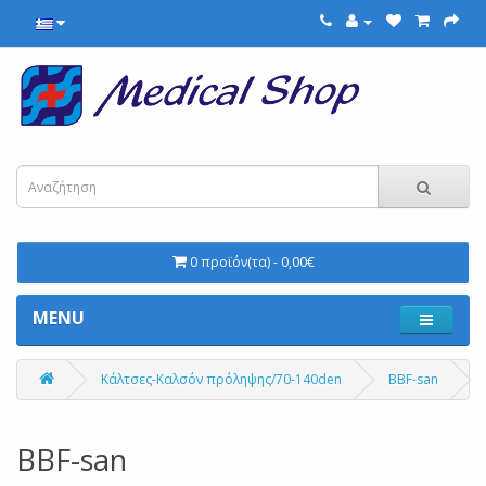
0 προϊόν(τα) - 0,00€
MENU
Κάλτσες-Καλσόν πρόληψης/70-140den
BBF-san
BBF-san