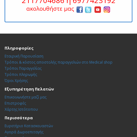
2117704686 ή 6977423192
ακολουθήστε μας
Πληροφορίες
Εταιρική Παρουσίαση
Τρόποι & κόστος αποστολής παραγγελιών στο Medical shop
Τρόποι Παραγγελίας
Τρόποι πληρωμής
Όροι Χρήσης
Εξυπηρέτηση Πελατών
Επικοινωνήστε μαζί μας
Επιστροφές
Χάρτης Ιστότοπου
Περισσότερα
Ευρετήριο Κατασκευαστών
Αγορά Δωροεπιταγής