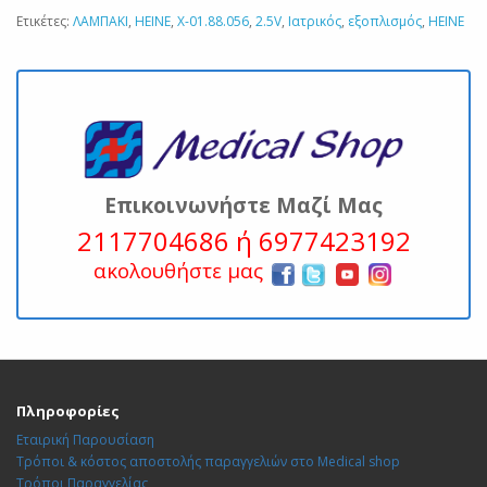
Ετικέτες:
ΛΑΜΠΑΚΙ
,
ΗΕΙΝΕ
,
Χ-01.88.056
,
2.5V
,
Ιατρικός
,
εξοπλισμός
,
HEINE
Επικοινωνήστε Μαζί Μας
2117704686 ή 6977423192
ακολουθήστε μας
Πληροφορίες
Εταιρική Παρουσίαση
Τρόποι & κόστος αποστολής παραγγελιών στο Medical shop
Τρόποι Παραγγελίας