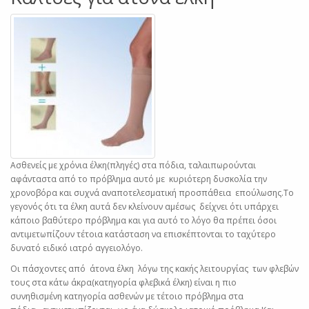
Ασθενείς με χρόνια έλκη(πληγές) στα πόδια, ταλαιπωρούνται
αφάνταστα από το πρόβλημα αυτό με κυριότερη δυσκολία την
χρονοβόρα και συχνά αναποτελεσματική προσπάθεια επούλωσης.Το
γεγονός ότι τα έλκη αυτά δεν κλείνουν αμέσως δείχνει ότι υπάρχει
κάποιο βαθύτερο πρόβλημα και για αυτό το λόγο θα πρέπει όσοι
αντιμετωπίζουν τέτοια κατάσταση να επισκέπτονται το ταχύτερο
δυνατό ειδικό ιατρό αγγειολόγο.
Οι πάσχοντες από άτονα έλκη λόγω της κακής λειτουργίας των φλεβών
τους στα κάτω άκρα(κατηγορία φλεβικά έλκη) είναι η πιο
συνηθισμένη κατηγορία ασθενών με τέτοιο πρόβλημα στα