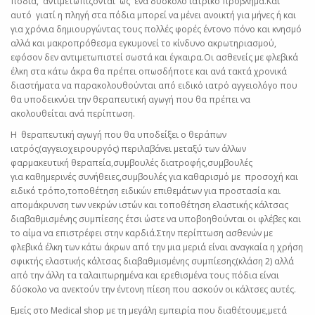
πόδια, αντιμετωπίζονται ως ένα δύσκολο ιατρικό πρόβλημα.Και
αυτό γιατί η πληγή στα πόδια μπορεί να μένει ανοικτή για μήνες ή και
για χρόνια δημιουργώντας τους πολλές φορές έντονο πόνο και κνησμό
αλλά και μακροπρόθεσμα εγκυμονεί το κίνδυνο ακρωτηριασμού,
εφόσον δεν αντιμετωπιστεί σωστά και έγκαιρα.Οι ασθενείς με φλεβικά
έλκη στα κάτω άκρα θα πρέπει οπωσδήποτε και ανά τακτά χρονικά
διαστήματα να παρακολουθούνται από ειδικό ιατρό αγγειολόγο που
θα υποδεικνύει την θεραπευτική αγωγή που θα πρέπει να
ακολουθείται ανά περίπτωση.
Η θεραπευτική αγωγή που θα υποδείξει ο θεράπων
ιατρός(αγγειοχειρουργός) περιλαβάνει μεταξύ των άλλων
φαρμακευτική θεραπεία,συμβουλές διατροφής,συμβουλές
για καθημερινές συνήθειες,συμβουλές για καθαρισμό με προσοχή και
ειδικό τρόπο,τοποθέτηση ειδικών επιθεμάτων για προστασία και
απομάκρυνση των νεκρών ιστών και τοποθέτηση ελαστικής κάλτσας
διαβαθμισμένης συμπίεσης έτσι ώστε να υποβοηθούνται οι φλέβες και
το αίμα να επιστρέφει στην καρδιά.Στην περίπτωση ασθενών με
φλεβικά έλκη των κάτω άκρων από την μια μεριά είναι αναγκαία η χρήση
σφικτής ελαστικής κάλτσας διαβαθμισμένης συμπίεσης(κλάση 2) αλλά
από την άλλη τα ταλαιπωρημένα και ερεθισμένα τους πόδια είναι
δύσκολο να ανεκτούν την έντονη πίεση που ασκούν οι κάλτσες αυτές.
Εμείς στο Medical shop με τη μεγάλη εμπειρία που διαθέτουμε,μετά