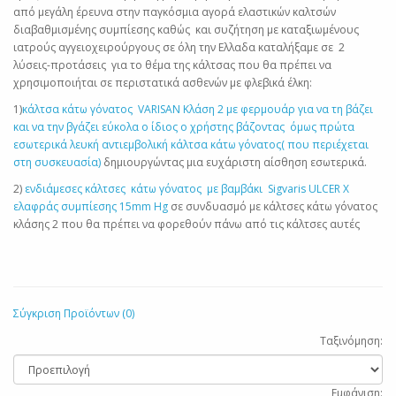
από μεγάλη έρευνα στην παγκόσμια αγορά ελαστικών καλτσών
διαβαθμισμένης συμπίεσης καθώς και συζήτηση με καταξιωμένους
ιατρούς αγγειοχειρούργους σε όλη την Ελλαδα καταλήξαμε σε 2
λύσεις-προτάσεις για το θέμα της κάλτσας που θα πρέπει να
χρησιμοποιήται σε περιστατικά ασθενών με φλεβικά έλκη:
1)
κάλτσα κάτω γόνατος VARISAN Κλάση 2 με φερμουάρ για να τη βάζει
και να την βγάζει εύκολα ο ίδιος ο χρήστης βάζοντας όμως πρώτα
εσωτερικά λευκή αντιεμβολική κάλτσα κάτω γόνατος( που περιέχεται
στη συσκευασία)
δημιουργώντας μια ευχάριστη αίσθηση εσωτερικά.
2)
ενδιάμεσες κάλτσες κάτω γόνατος με βαμβάκι Sigvaris ULCER X
ελαφράς συμπίεσης 15mm Hg
σε συνδυασμό με κάλτσες κάτω γόνατος
κλάσης 2 που θα πρέπει να φορεθούν πάνω από τις κάλτσες αυτές
Σύγκριση Προϊόντων (0)
Ταξινόμηση:
Εμφάνιση: