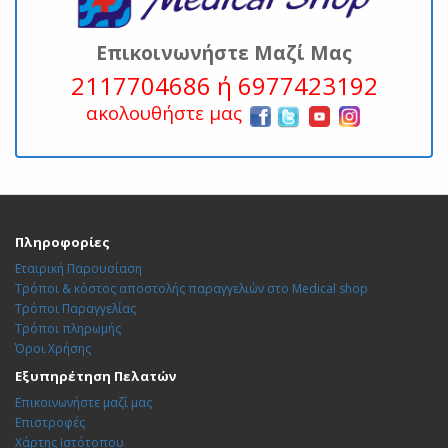
Επικοινωνήστε Μαζί Μας
2117704686 ή 6977423192
ακολουθήστε μας
Πληροφορίες
Εταιρική Παρουσίαση
Τρόποι & κόστος αποστολής παραγγελιών στο Medical shop
Τρόποι Παραγγελίας
Τρόποι πληρωμής
Όροι Χρήσης
Εξυπηρέτηση Πελατών
Επικοινωνήστε μαζί μας
Επιστροφές
Χάρτης Ιστότοπου