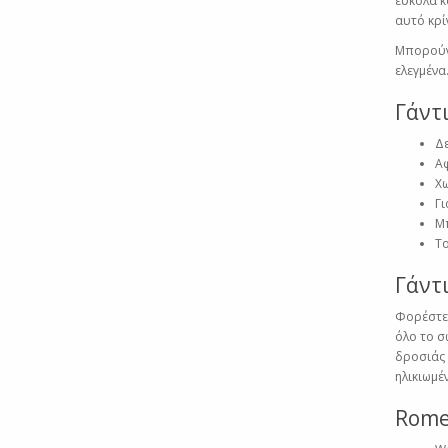
εύκολα κ
αυτό κρί
Μπορούν 
ελεγμένα
Γάντ
Δε
Αφ
Χω
Γι
Μπ
Το
Γάντ
Φορέστε 
όλο το σ
δροσιάς 
ηλικιωμέν
Rome