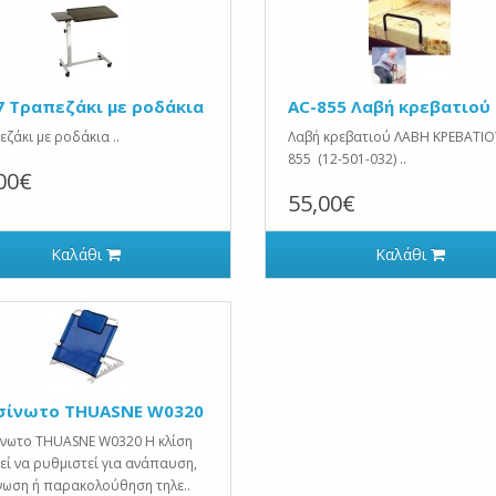
7 Τραπεζάκι με ροδάκια
AC-855 Λαβή κρεβατιού
ζάκι με ροδάκια ..
Λαβή κρεβατιού ΛΑΒΗ ΚΡΕΒΑΤΙΟ
855 (12-501-032) ..
00€
55,00€
Καλάθι
Καλάθι
σίνωτο THUASNE W0320
ίνωτο THUASNE W0320 Η κλίση
ί να ρυθμιστεί για ανάπαυση,
νωση ή παρακολούθηση τηλε..