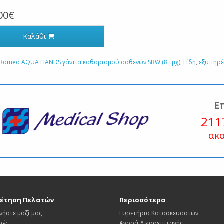
00€
Καλάθι
Romed AQUA HANDS γάντια καθαρισμού ασθενών SBW (8 τμχ)
,
Είδη
,
εξυπηρέ
Ε
211
ακ
έτηση Πελατών
Περισσότερα
νήστε μαζί μας
Ευρετήριο Κατασκευαστών
φές
Αγορά Δωροεπιταγής