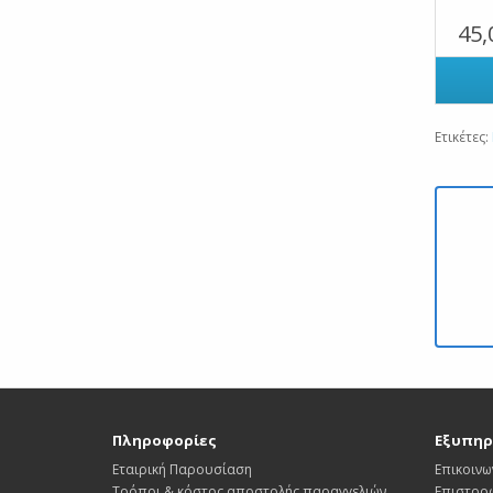
45,
Ετικέτες:
Πληροφορίες
Εξυπηρ
Εταιρική Παρουσίαση
Επικοινω
Τρόποι & κόστος αποστολής παραγγελιών
Επιστρο