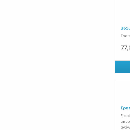
365
Τραπε
77,
Ερε
Ερεσ
μπορε
ανάγ