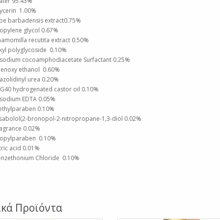
ter 95.43%
ycerin 1.00%
oe barbadensis extract0.75%
opylene glycol 0.67%
amomilla recutita extract 0.50%
kyl polyglycoside 0.10%
sodium cocoamphodiacetate Surfactant 0.25%
enoxy ethanol 0.60%
azolidinyl urea 0.20%
G40 hydrogenated castor oil 0.10%
sodium EDTA 0.05%
thylparaben 0.10%
sabolol(2-bronopol-2-nitropropane-1,3-diol 0.02%
agrance 0.02%
opylparaben 0.10%
tric acid 0.01%
nzethonium Chloride 0.10%
ικά Προϊόντα