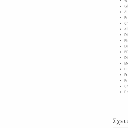
Wa
Gl
Al
Pr
Ch
Al
Di
Ph
Di
PE
Di
Me
Bi
Fr
Pr
Ci
Be
Σχετ