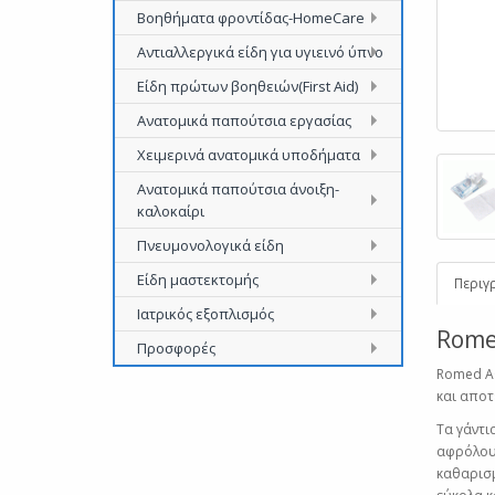
Βοηθήματα φροντίδας-HomeCare
Αντιαλλεργικά είδη για υγιεινό ύπνο
Είδη πρώτων βοηθειών(First Aid)
Ανατομικά παπούτσια εργασίας
Χειμερινά ανατομικά υποδήματα
Ανατομικά παπούτσια άνοιξη-
καλοκαίρι
Πνευμονολογικά είδη
Είδη μαστεκτομής
Περιγ
Ιατρικός εξοπλισμός
Rome
Προσφορές
Romed A
και αποτ
Τα γάντι
αφρόλουτ
καθαρισμ