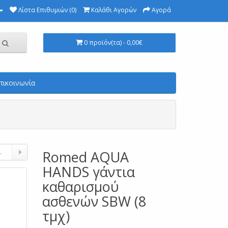
Λίστα Επιθυμιών (0)
Καλάθι Αγορών
Αγορά
0 προϊόν(τα) - 0,00€
πικοινωνία
.
Romed AQUA
HANDS γάντια
καθαρισμού
ασθενών SBW (8
τμχ)