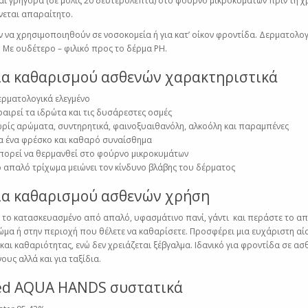
αι γρήγορα (σε μόλις 20 δευτερόλεπτα) στο φούρνο μικροκυμάτων πριν τη χ
νεται απαραίτητο.
να χρησιμοποιηθούν σε νοσοκομεία ή για κατ’ οίκον φροντίδα. Δερματολογ
. Με ουδέτερο – φιλικό προς το δέρμα PH.
ια καθαρισμού ασθενών χαρακτηριστικά
ρματολογικά ελεγμένο
αιρεί τα ιδρώτα και τις δυσάρεστες οσμές
ρίς αρώματα, συντηρητικά, φαινοξυαιθανόλη, αλκοόλη και παραμπένες
α ένα φρέσκο ​​και καθαρό συναίσθημα
ορεί να θερμανθεί στο φούρνο μικροκυμάτων
 απαλό τρίχωμα μειώνει τον κίνδυνο βλάβης του δέρματος
ια καθαρισμού ασθενών χρήση
το κατασκευασμένο από απαλό, υφασμάτινο πανί, γάντι και περάστε το απ
ώμα ή στην περιοχή που θέλετε να καθαρίσετε. Προσφέρει μια ευχάριστη α
και καθαριότητας, ενώ δεν χρειάζεται ξέβγαλμα. Ιδανικό για φροντίδα σε ασθ
ους αλλά και για ταξίδια.
d AQUA HANDS συστατικά