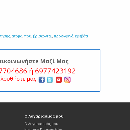
τησης
,
άτομα
,
που
,
βρίσκονται
,
προσωρινά
,
κρεβάτι
πικοινωνήστε Μαζί Μας
7704686 ή 6977423192
ολουθήστε μας
Ο Λογαριασμός μου
Ο Λογαριασμός μου
Ιστορικό Παραγγελιών