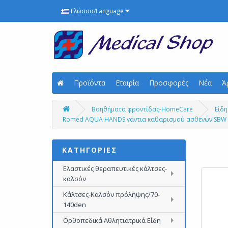
Γλώσσα/Language
Προϊόντα
Εταιρία
Προσφορές
Νέα
Ά
Βοηθήματα φροντίδας-HomeCare
Είδη
Romed AQUA HANDS γάντια καθαρισμού ασθενών SBW (
ΚΑΤΗΓΟΡΙΕΣ
Ελαστικές θεραπευτικές κάλτσες-
καλσόν
Κάλτσες-Καλσόν πρόληψης/70-
140den
Ορθοπεδικά Αθλητιατρικά Είδη