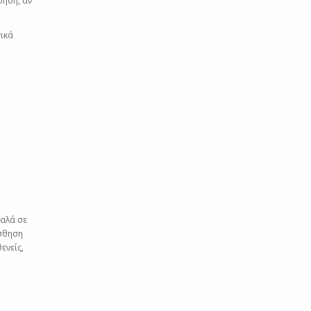
ρήση, αν
ικά
αλά σε
ίσθηση
ενείς,