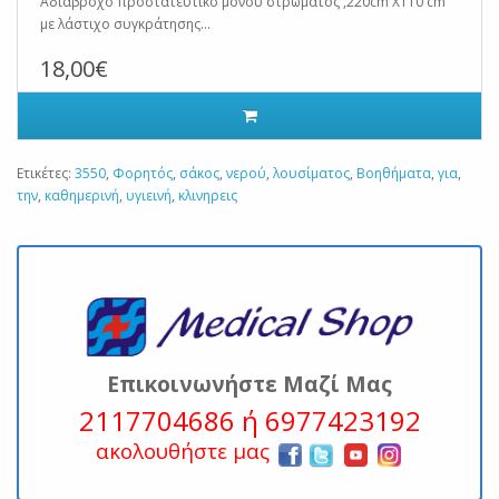
Αδιάβροχο προστατευτικό μονού στρώματος ,220cm X110 cm
με λάστιχο συγκράτησης...
18,00€
Ετικέτες:
3550
,
Φορητός
,
σάκος
,
νερού
,
λουσίματος
,
Βοηθήματα
,
για
,
την
,
καθημερινή
,
υγιεινή
,
κλινηρεις
Επικοινωνήστε Μαζί Μας
2117704686 ή 6977423192
ακολουθήστε μας